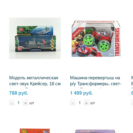
Модель металлическая
Машина-перевертыш на
свет-звук Крейсер, 18 см
р/у Трансформеры, свет-
(в асс.) Технопарк
звук Технодрайв
788 руб.
1 499 руб.
FY016-18SLMIL-GY (48)
B2027675-R (24)
-
+
-
+
шт
шт