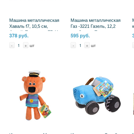
Машина металлическая
Машина металлическая
Хаваль f7, 10,5 см,
Газ -3221 Газель, 12,2
белый, Технопарк F7-11-
см, Скорая Технопарк
378 руб.
595 руб.
WH
GAZ3221VAN-12AMB-
WH-WOD
-
+
-
+
шт
шт