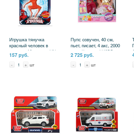
Игрушка тянучка
Пупс озвучен, 40 см,
красный человек в
пьет, писает, 4 акс, 2000
прыжке, 10 см, арт. YN-
слов Карапуз Y40BB-
157 руб.
2 725 руб.
SPM02-RU
GOLD-24-RU-25-NW
-
+
-
+
шт
шт