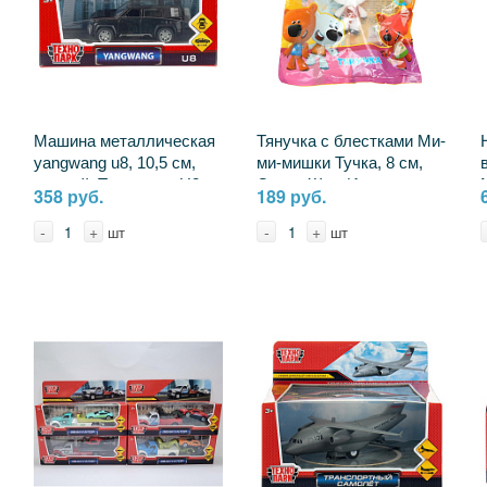
Машина металлическая
Тянучка с блестками Ми-
yangwang u8, 10,5 см,
ми-мишки Тучка, 8 см,
черный, Технопарк U8-
Супер Жим Играем
358 руб.
189 руб.
11-BK
Вместе XIN-MMT-GLFP-
RU
-
+
-
+
шт
шт