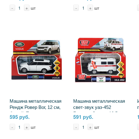
пластиковый, Тутти
Тутти Y2212Z0146-4-RU
-
+
-
+
шт
шт
Машина металлическая
Машина металлическая
Рендж Ровер Вог, 12 см,
свет-звук уаз-452
белый, Технопарк
Буханка Скорая 10,5 см,
595 руб.
591 руб.
VOGUE-WT (72)
Технопарк UAZ452-
11SLAMB-WH
-
+
-
+
шт
шт