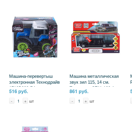
Машина-перевертыш
Машина металлическая
электронная Технодрайв
звук зил 115, 14 см.
1710B308-R1
Технопарк CT11-199-1
516 руб.
861 руб.
(48)
-
+
-
+
шт
шт