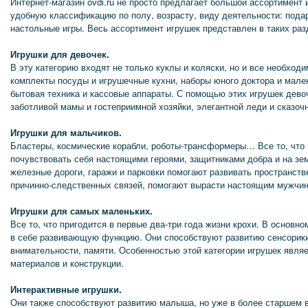
Интернет-магазин ovdi.ru не просто предлагает большой ассортимент и
удобную классификацию по полу, возрасту, виду деятельности: подарк
настольные игры. Весь ассортимент игрушек представлен в таких раз
Игрушки для девочек.
В эту категорию входят не только куклы и коляски, но и все необход
комплекты посуды и игрушечные кухни, наборы юного доктора и мале
бытовая техника и кассовые аппараты. С помощью этих игрушек дево
заботливой мамы и гостеприимной хозяйки, элегантной леди и сказоч
Игрушки для мальчиков.
Бластеры, космические корабли, роботы-трансформеры… Все то, что
почувствовать себя настоящими героями, защитниками добра и на зе
железные дороги, гаражи и парковки помогают развивать пространст
причинно-следственных связей, помогают вырасти настоящим мужчи
Игрушки для самых маленьких.
Все то, что пригодится в первые два-три года жизни крохи. В основн
в себе развивающую функцию. Они способствуют развитию сенсорики
внимательности, памяти. Особенностью этой категории игрушек явля
материалов и конструкции.
Интерактивные игрушки.
Они также способствуют развитию малыша, но уже в более старшем 