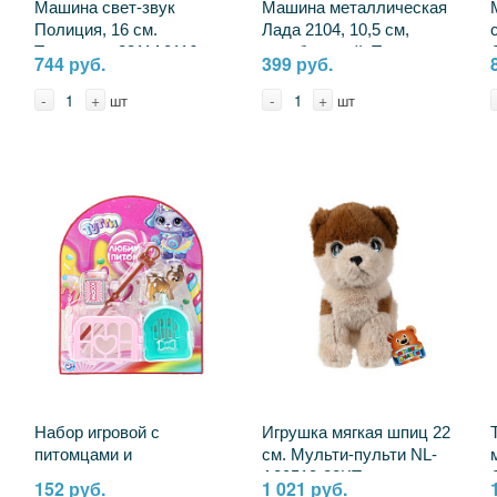
Машина свет-звук
Машина металлическая
Полиция, 16 см.
Лада 2104, 10,5 см,
Технопарк 2311A0116
серебристый, Технопарк
744 руб.
399 руб.
(96)
2104-11-SR
-
+
-
+
шт
шт
Набор игровой с
Игрушка мягкая шпиц 22
питомцами и
см. Мульти-пульти NL-
аксессуарами,
A20513-22KT
152 руб.
1 021 руб.