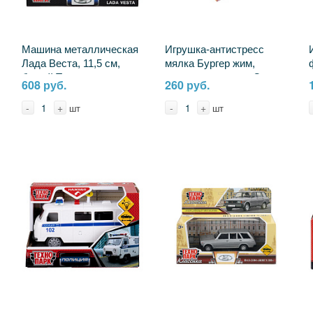
Машина металлическая
Игрушка-антистресс
Лада Веста, 11,5 см,
мялка Бургер жим,
белый Технопарк
наполнение мука, Супер
608 руб.
260 руб.
VESTA-12-WH
Жим Играем Вместе YM-
BG02-BRG-RU
-
+
-
+
шт
шт