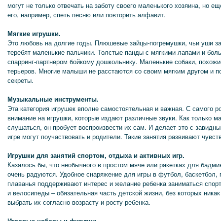
могут не только отвечать на заботу своего маленького хозяина, но е
его, например, спеть песню или повторить алфавит.
Мягкие игрушки.
Это любовь на долгие годы. Плюшевые зайцы-погремушки, чьи уши за
теребят маленькие пальчики. Толстые панды с мягкими лапами и бол
спарринг-партнером бойкому дошкольнику. Маленькие собаки, похожи
терьеров. Многие малыши не расстаются со своим мягким другом и п
секреты.
Музыкальные инструменты.
Эта категория игрушек вполне самостоятельная и важная. С самого 
внимание на игрушки, которые издают различные звуки. Как только м
слушаться, он пробует воспроизвести их сам. И делает это с завидн
игре могут поучаствовать и родители. Такие занятия развивают чувс
Игрушки для занятий спортом, отдыха и активных игр.
Казалось бы, что необычного в простом мяче или ракетках для бадми
очень радуются. Удобное снаряжение для игры в футбол, баскетбол, г
плаванья поддерживают интерес и желание ребенка заниматься спорт
и велосипеды – обязательная часть детской жизни, без которых ника
выбрать их согласно возрасту и росту ребенка.
Игровые наборы и фигурки.