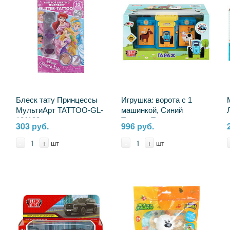
Блеск тату Принцессы
Игрушка: ворота с 1
МультиАрт TATTOO-GL-
машинкой, Синий
131132
Трактор Технопарк
303 руб.
996 руб.
GATE-24-1XCAR-
BLUTRA-WOD
-
+
-
+
шт
шт