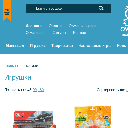
Доставка
Оплата
Обмен и возврат
О магазине
Отзывы
Контакты
Малышам
Игрушки
Творчество
Настольные игры
Конс
Каталог
Главная
Игрушки
Показать по:
48
99
180
Сортировать по: