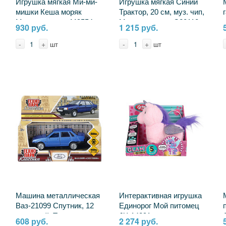
Игрушка мягкая Ми-ми-
Игрушка мягкая Синий
мишки Кеша моряк
Трактор, 20 см, муз. чип,
Мульти-пульти M9554-
Мульти-пульти C20118-
930 руб.
1 215 руб.
21C (24)
20 (24)
-
+
-
+
шт
шт
Машина металлическая
Интерактивная игрушка
Ваз-21099 Спутник, 12
Единорог Мой питомец
см, синий, Технопарк
JX-14291
608 руб.
2 274 руб.
21099-12-BU (72)