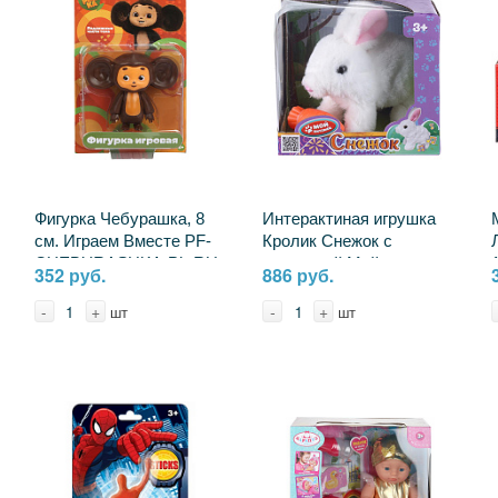
Фигурка Чебурашка, 8
Интерактиная игрушка
см. Играем Вместе PF-
Кролик Снежок с
CHEBURASHKA-PL-RU
морковкой Мой питомец
352 руб.
886 руб.
A188-H01025B (60)
-
+
-
+
шт
шт