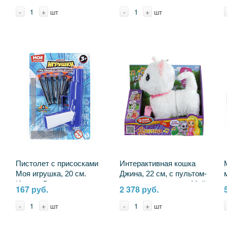
-
+
-
+
шт
шт
Пистолет с присосками
Интерактивная кошка
Моя игрушка, 20 см.
Джина, 22 см, с пультом-
Играем Вместе
поводком, озвучена Мой
167 руб.
2 378 руб.
B2957909-R
питомец JX-14226B (10)
-
+
-
+
шт
шт