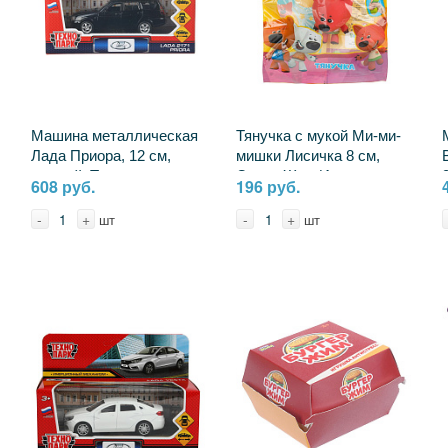
Машина металлическая
Тянучка с мукой Ми-ми-
Лада Приора, 12 см,
мишки Лисичка 8 см,
черный, Технопарк
Супер Жим Играем
608 руб.
196 руб.
PRIORAWAG-12-BK
Вместе XIN-MMF-FFP-
RU
-
+
-
+
шт
шт