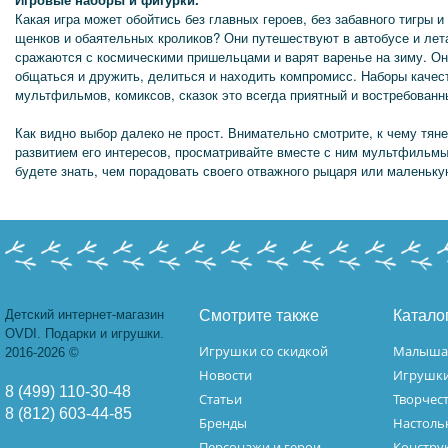
Какая игра может обойтись без главных героев, без забавного тигры 
щенков и обаятельных кроликов? Они путешествуют в автобусе и ле
сражаются с космическими пришельцами и варят варенье на зиму. Он
общаться и дружить, делиться и находить компромисс. Наборы качес
мультфильмов, комиксов, сказок это всегда приятный и востребованн
Как видно выбор далеко не прост. Внимательно смотрите, к чему тян
развитием его интересов, просматривайте вместе с ним мультфильмы 
будете знать, чем порадовать своего отважного рыцаря или маленьк
Детский интернет-магазин
Смотрите также
Катало
OVDI. Подарки и игрушки.
Игрушки со скидкой
Малыш
2016-2026 ©
Новости
Игрушк
8 (499) 110-30-48
Статьи
Творчес
8 (812) 603-44-85
Бренды
Настоль
Персонажи и герои
Констру