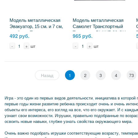
Модель металлическая
Модель металлическая
Эвакуатор, 15 см. и 7 см,
Самолет Транспортный
своб.ход Технопарк
Технопарк PLANE-20-GY
492 руб.
965 руб.
2301I0070-R (168)
(48)
-
+
-
+
шт
шт
Назад
1
2
3
4
73
Игра - это один из первых видов деятельности
,
инициатива в которой
первые годы жизни развитие ребенка происходит очень и очень инте
объекты его интереса, его взгляд на все, что его окружает. И с каж
узнает свои возможности. Игрушки, правильно подобранные по возрас
освоить новые навыки, глубже узнать свойства окружающего мира.
Очень важно подобрать игрушки соответствующие возрасту, темпера