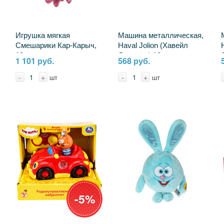
Игрушка мягкая
Машина металлическая,
Смешарики Кар-Карыч,
Haval Jolion (Хавейл
13 см. музыкальная
Джолион) 12 см. темно-
1 101 руб.
568 руб.
Мульти-пульти A20312-
серый, Технопарк
10
JOLION-12-GY (72)
-
+
-
+
шт
шт
-5%