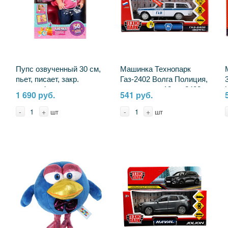
Пупс озвученный 30 см,
Машинка Технопарк
пьет, писает, закр.
Газ-2402 Волга Полиция,
глазки, 4 аксессуара
свет и звук, 12 см 2402-
1 690 руб.
541 руб.
КАРАПУЗ Y30BB-MID-
12SLPOL-WH
JEANS-25-RU
-
+
-
+
шт
шт