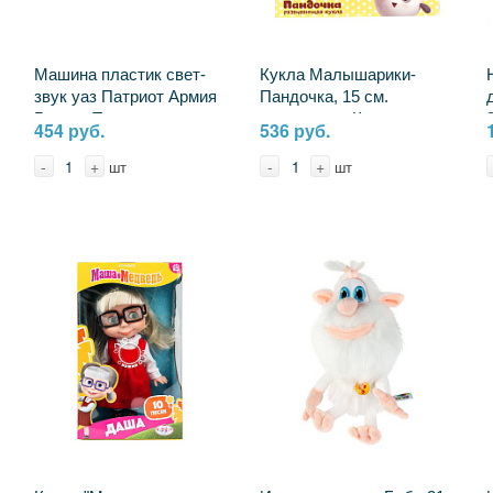
Машина пластик свет-
Кукла Малышарики-
звук уаз Патриот Армия
Пандочка, 15 см.
России Технопарк
пьет,писает Карапуз
454 руб.
536 руб.
PATRIOTBLACK-
Y15BB-PANDA
22PLARR-GN
-
+
-
+
шт
шт