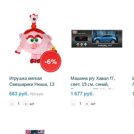
-6%
Игрушка мягкая
Машина р/у Хавал f7,
Смешарики Нюша, 13
свет, 19 см. синий,
см. музыкальная
Технопарк F7-19L-BU
683 руб.
1 677 руб.
723 руб.
Мульти-пульти A20307-
10
-
+
-
+
шт
шт