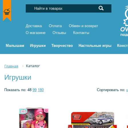
Доставка
Оплата
Обмен и возврат
О магазине
Отзывы
Контакты
Малышам
Игрушки
Творчество
Настольные игры
Конс
Каталог
Главная
Игрушки
Показать по:
48
99
180
Сортировать по: