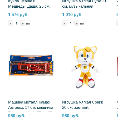
Кукла "Маша и
Игрушка мягкая Буба 21
Медведь" Даша, 25 см.
см. музыкальная
озвученная Карапуз
Мульти-пульти M9843-21
1 576 руб.
1 010 руб.
83033DASHA23 (18)
-
+
-
+
шт
шт
Машина металл Камаз
Игрушка мягкая Соник
Автовоз, 17 см. машинка
20 см. желтый,
Технопарк KAMTRANSP-
озвученный ИгриКо
950 руб.
960 руб.
30-BUOG
(ТОП-игрушка)