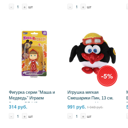
C115447SY-20S
-
+
-
+
шт
шт
-5%
Фигурка серии "Маша и
Игрушка мягкая
Медведь" Играем
Смешарики Пин, 13 см.
Вместе PF-MB-
музыкальная Мульти-
314 руб.
991 руб.
1 048 руб.
MASHAP-RU
пульти A20311-10
-
+
-
+
шт
шт