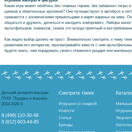
Какая игра может обойтись без главных героев, без забавного тигры 
щенков и обаятельных кроликов? Они путешествуют в автобусе и ле
сражаются с космическими пришельцами и варят варенье на зиму. Он
общаться и дружить, делиться и находить компромисс. Наборы качес
мультфильмов, комиксов, сказок это всегда приятный и востребованн
Как видно выбор далеко не прост. Внимательно смотрите, к чему тян
развитием его интересов, просматривайте вместе с ним мультфильмы 
будете знать, чем порадовать своего отважного рыцаря или маленьк
Детский интернет-магазин
Смотрите также
Катало
OVDI. Подарки и игрушки.
Игрушки со скидкой
Малыш
2016-2026 ©
Новости
Игрушк
8 (499) 110-30-48
Статьи
Творчес
8 (812) 603-44-85
Бренды
Настоль
Персонажи и герои
Констру