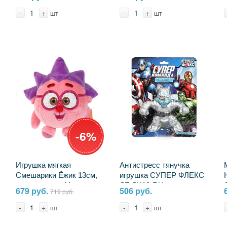
ML-WOT
-
+
-
+
шт
шт
-6%
Игрушка мягкая
Антистресс тянучка
Смешарики Ёжик 13см,
игрушка СУПЕР ФЛЕКС
музыкальная Мульти-
SF-SK10-RU
679 руб.
506 руб.
719 руб.
пульти A20310-10
-
+
-
+
шт
шт