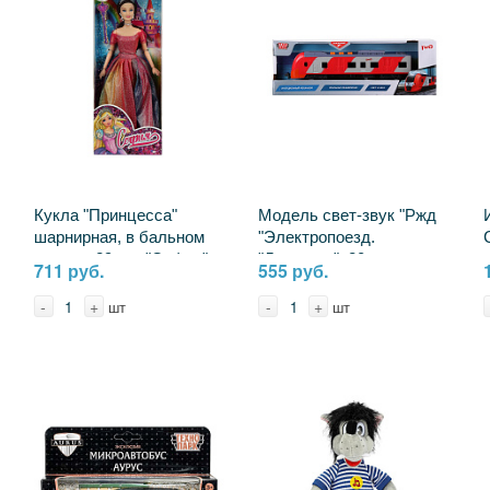
Кукла "Принцесса"
Модель свет-звук "Ржд
шарнирная, в бальном
"Электропоезд.
платье, 29 см. "София"
"Ласточка", 20 см.
711 руб.
555 руб.
Карапуз P4-S-JP
ELTRAINLAST-20PL-RZD
-
+
-
+
шт
шт