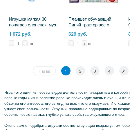
Игрушка мягкая 38
Планшет обучающий
попугаев слоненок, муз.
Синий трактор все о
чип, Мульти-пульти
транспорте, 150 песен,
1 072 руб.
629 руб.
V39388/20 (24)
стихов УМка HT1065-R1
-
+
-
+
шт
шт
Назад
1
2
3
4
61
Игра - это один из первых видов деятельности
,
инициатива в которой
первые годы жизни развитие ребенка происходит очень и очень инте
объекты его интереса, его взгляд на все, что его окружает. И с каж
узнает свои возможности. Игрушки, правильно подобранные по возрас
освоить новые навыки, глубже узнать свойства окружающего мира.
Очень важно подобрать игрушки соответствующие возрасту, темпера