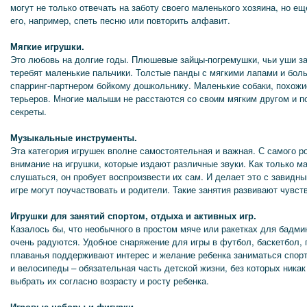
могут не только отвечать на заботу своего маленького хозяина, но е
его, например, спеть песню или повторить алфавит.
Мягкие игрушки.
Это любовь на долгие годы. Плюшевые зайцы-погремушки, чьи уши за
теребят маленькие пальчики. Толстые панды с мягкими лапами и бол
спарринг-партнером бойкому дошкольнику. Маленькие собаки, похожи
терьеров. Многие малыши не расстаются со своим мягким другом и п
секреты.
Музыкальные инструменты.
Эта категория игрушек вполне самостоятельная и важная. С самого 
внимание на игрушки, которые издают различные звуки. Как только м
слушаться, он пробует воспроизвести их сам. И делает это с завидн
игре могут поучаствовать и родители. Такие занятия развивают чувс
Игрушки для занятий спортом, отдыха и активных игр.
Казалось бы, что необычного в простом мяче или ракетках для бадми
очень радуются. Удобное снаряжение для игры в футбол, баскетбол, г
плаванья поддерживают интерес и желание ребенка заниматься спорт
и велосипеды – обязательная часть детской жизни, без которых ника
выбрать их согласно возрасту и росту ребенка.
Игровые наборы и фигурки.