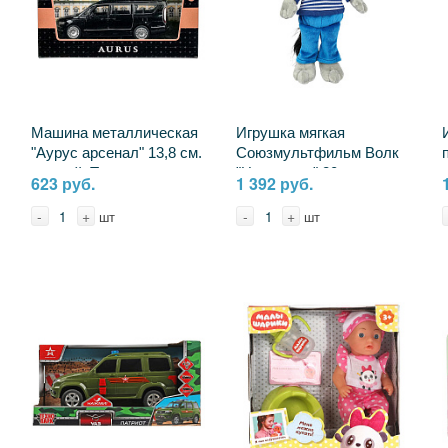
Машина металлическая
Игрушка мягкая
"Аурус арсенал" 13,8 см.
Союзмультфильм Волк
черный, Технопарк
"Ну, погоди" 20 см.
623 руб.
1 392 руб.
ARSENAL-143-BK
музыкальная Мульти-
пульти V70543-25A (24)
-
+
-
+
шт
шт