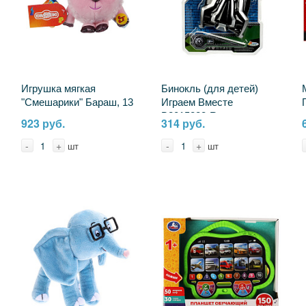
Игрушка мягкая
Бинокль (для детей)
"Смешарики" Бараш, 13
Играем Вместе
см. музыкальная
B2015288-R
923 руб.
314 руб.
Мульти-пульти A20315-
10-WOD
-
+
-
+
шт
шт