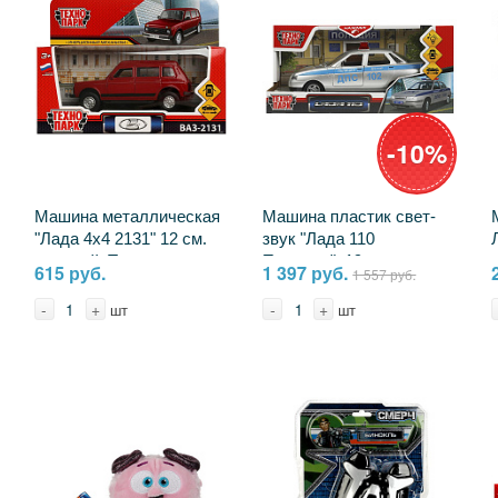
-10%
Машина металлическая
Машина пластик свет-
"Лада 4x4 2131" 12 см.
звук "Лада 110
красный, Технопарк
Полиция", 19 см.
615 руб.
1 397 руб.
1 557 руб.
LADA4X42131-13-RD
Технопарк LADA2110-
19PLPOL-SR
-
+
-
+
шт
шт