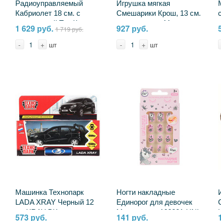
Радиоуправляемый
Игрушка мягкая
Кабриолет 18 см. с
Смешарики Крош, 13 см.
катапультой Три Кота
музыкальная Мульти-
1 629 руб.
927 руб.
1 719 руб.
УМка YJG-3CATS
пульти A20309-10
-
+
-
+
шт
шт
Машинка Технопарк
Ногти накладные
LADA XRAY Черный 12
Единорог для девочек
см XRAY-BK
Милая леди 108381-UNI-
573 руб.
141 руб.