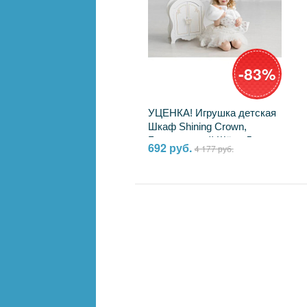
-83%
УЦЕНКА! Игрушка детская
Шкаф Shining Crown,
Белоснежный Шёлк Лидер
692 руб.
4 177 руб.
72020