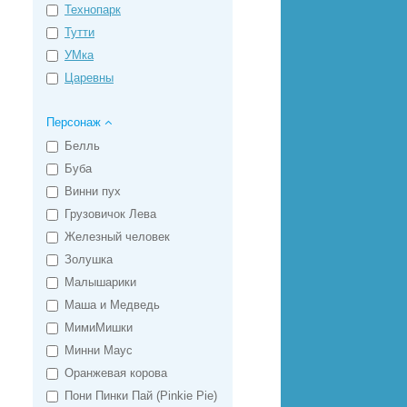
Технопарк
Тутти
УМка
Царевны
Персонаж
Белль
Буба
Винни пух
Грузовичок Лева
Железный человек
Золушка
Малышарики
Маша и Медведь
МимиМишки
Минни Маус
Оранжевая корова
Пони Пинки Пай (Pinkie Pie)