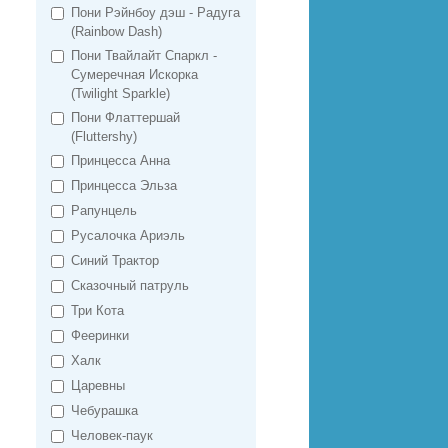
Пони Рэйнбоу дэш - Радуга
(Rainbow Dash)
Пони Твайлайт Спаркл -
Сумеречная Искорка
(Twilight Sparkle)
Пони Флаттершай
(Fluttershy)
Принцесса Анна
Принцесса Эльза
Рапунцель
Русалочка Ариэль
Синий Трактор
Сказочный патруль
Три Кота
Фееринки
Халк
Царевны
Чебурашка
Человек-паук