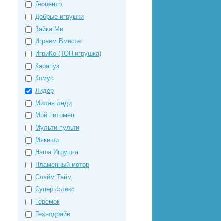
Геоцентр
Добрые игрушки
Зайка Ми
Играем Вместе
ИгриКо (ТОП-игрушка)
Карапуз
Комус
Лидер
Милая леди
Мой питомец
Мульти-пульти
Мякиши
Наша Игрушка
Пламенный мотор
Слайм Тайм
Супер флекс
Теремок
Технодрайв