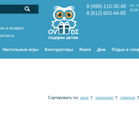
пн - п
8 (499) 110-30-48
10.00 
8 (812) 603-44-85
ен и возврат
онтакты
Настольные игры
Конструкторы
Книги
Дом
Отдых и спор
Сортировать по:
цене
↑
названию
↑
новизне