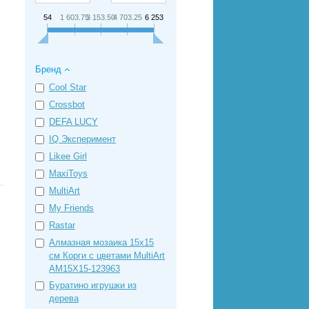
54
1 603.75
3 153.50
4 703.25
6 253
Бренд
Cool Star
Crossbot
DEFA LUCY
IQ Эксперимент
Likee Girl
MaxiToys
MultiArt
My Friends
Rastar
Алмазная мозаика 15х15
см Корги с цветами MultiArt
AM15X15-123963
Буратино игрушки из
дерева