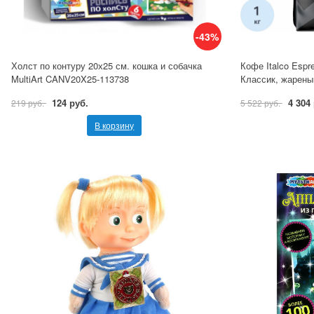
-43%
Холст по контуру 20х25 см. кошка и собачка
Кофе Italco Espr
MultiArt CANV20X25-113738
Классик, жареный
124 руб.
4 304
219 руб.
5 522 руб.
В корзину