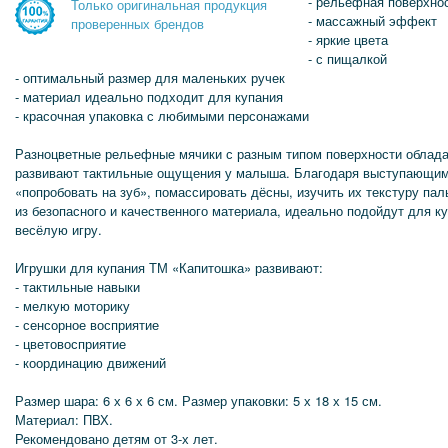
- рельефная поверхно
Только оригинальная продукция
- массажный эффект
проверенных брендов
- яркие цвета
- с пищалкой
- оптимальный размер для маленьких ручек
- материал идеально подходит для купания
- красочная упаковка с любимыми персонажами
Разноцветные рельефные мячики с разным типом поверхности обла
развивают тактильные ощущения у малыша. Благодаря выступающи
«попробовать на зуб», помассировать дёсны, изучить их текстуру па
из безопасного и качественного материала, идеально подойдут для ку
весёлую игру.
Игрушки для купания ТМ «Капитошка» развивают:
- тактильные навыки
- мелкую моторику
- сенсорное восприятие
- цветовосприятие
- координацию движений
Размер шара: 6 х 6 х 6 см. Размер упаковки: 5 х 18 х 15 см.
Материал: ПВХ.
Рекомендовано детям от 3-х лет.