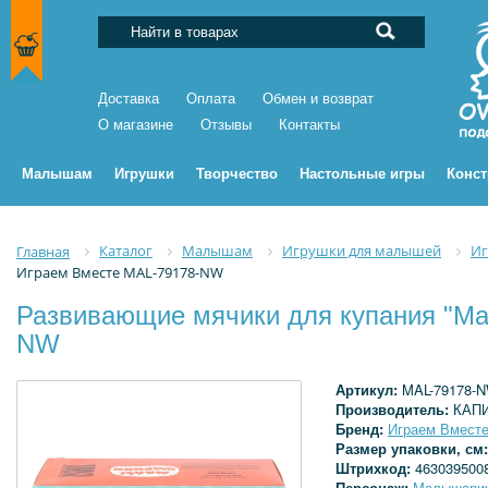
Доставка
Оплата
Обмен и возврат
О магазине
Отзывы
Контакты
Малышам
Игрушки
Творчество
Настольные игры
Конс
Каталог
Малышам
Игрушки для малышей
Иг
Главная
Играем Вместе MAL-79178-NW
Развивающие мячики для купания "Ма
NW
Артикул:
MAL-79178-
Производитель:
КАП
Бренд:
Играем Вмест
Размер упаковки, см
Штрихкод:
463039500
Персонаж:
Малышари