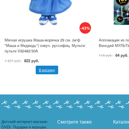
-43%
Мягкая игрушка Маша-морячка 29 см. (м/ф
Аппликация из па
"Маша и Медведь") озвуч. руссифиц. Мульти-
Венсдей МУЛЬТ
пульти V92482/30A
64 руб.
116 руб.
822 руб.
1 431 руб.
В корзину
Детский интернет-магазин
Смотрите также
Катало
OVDI. Подарки и игрушки.