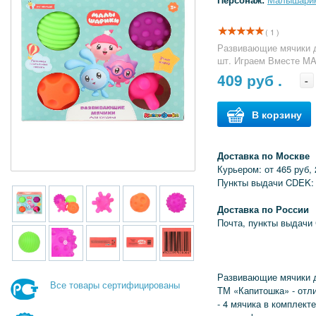
( 1 )
Развивающие мячики д
шт. Играем Вместе MA
409
руб .
-
В корзину
Доставка по Москве
Курьером: от 465 руб, 
Пункты выдачи CDEK: 
Доставка по России
Почта, пункты выдачи
Развивающие мячики 
Все товары сертифицированы
ТМ «Капитошка» - отл
- 4 мячика в комплекте