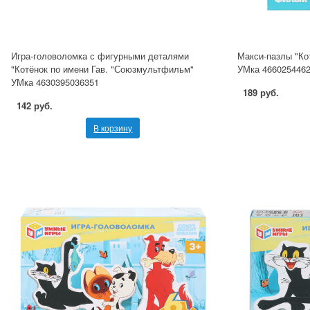
Игра-головоломка с фигурными деталями
Макси-пазлы "Кот
"Котёнок по имени Гав. "Союзмультфильм"
УМка 466025446
УМка 4630395036351
189 руб.
142 руб.
В корзину