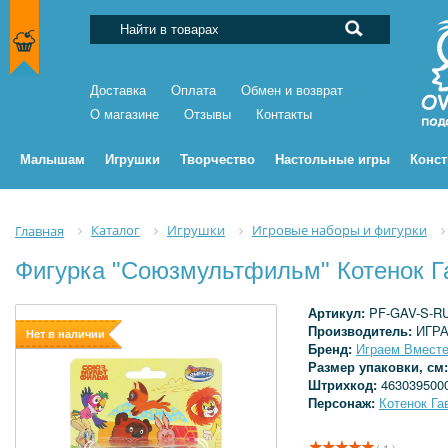
Доставка
Оплата
Обмен и возврат
О магазине
Отзывы
Контакты
Малышам
Игрушки
Творчество
Настольные игры
Конс
Каталог
Игрушки
Игровые наборы и фигурки
Главная
Фигурка "Союзмультфильм" Котенок 
Артикул:
PF-GAV-S-R
Производитель:
ИГР
Нет в наличии
Бренд:
Играем Вмест
Размер упаковки, см
Штрихкод:
463039500
Персонаж:
Котенок Га