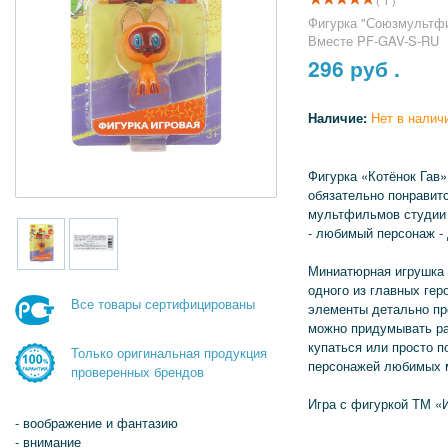
( 1 )
Фигурка "Союзмультфи
Вместе PF-GAV-S-RU
296
руб .
Наличие:
Нет в налич
Фигурка «Котёнок Гав
обязательно понравит
мультфильмов студии
- любимый персонаж - 
Миниатюрная игрушка 
одного из главных гер
Все товары сертифицированы
элементы детально пр
можно придумывать ра
купаться или просто 
Только оригинальная продукция
персонажей любимых 
проверенных брендов
Игра с фигуркой ТМ «
- воображение и фантазию
- внимание