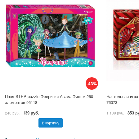
-43%
Пазл STEP puzzle Фееринки Агама Фильм 260
Настольная игра 
элементов 95118
76073
139 руб.
853 р
246 руб.
1 189 руб.
В корзину