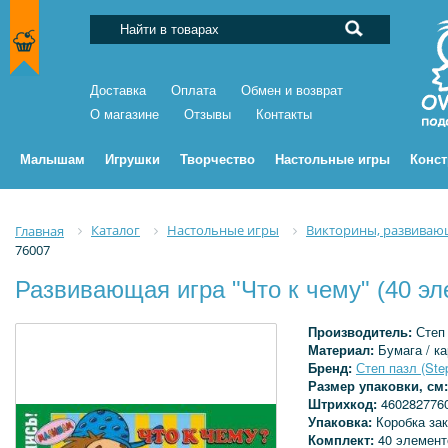
Доставка
Оплата
Обмен и возврат
О магазине
Отзывы
Контакты
Малышам
Игрушки
Творчество
Настольные игры
Конс
Каталог
Настольные игры
Викторины, развиваю
Главная
76007
Развивающая игра "Что к чему" (40 эл
Производитель:
Степ
Материал:
Бумага / к
Бренд:
Степ пазл (Ste
Размер упаковки, см
Штрихкод:
460282776
Упаковка:
Коробка за
Комплект:
40 элемент