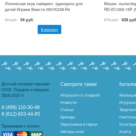
Логическая игра лабиринт, единороги для
Мешок -пылесбо
детей Играем Вместе 0501K238-R4
RD-VC1000-15P (
54 руб.
628 руб
98 руб.
876 руб.
В корзину
Детский интернет-магазин
Смотрите также
Катало
OVDI. Подарки и игрушки.
Игрушки со скидкой
Малыш
2016-2026 ©
Новости
Игрушк
8 (499) 110-30-48
Статьи
Творчес
8 (812) 603-44-85
Бренды
Настоль
Персонажи и герои
Констру
Принимаем к оплате
Авторы книг
Книги