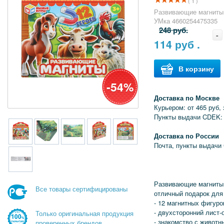
( 1 )
Развивающие магниты 
УМка 4660254475335
248 руб.
-
114
руб .
В корзину
-54%
Доставка по Москве
Курьером: от 465 руб, 
Пункты выдачи CDEK:
Доставка по России
Почта, пункты выдачи
Развивающие магниты
Все товары сертифицированы
отличный подарок для
- 12 магнитных фигуро
- двухсторонний лист-
Только оригинальная продукция
- знакомство с животн
проверенных брендов