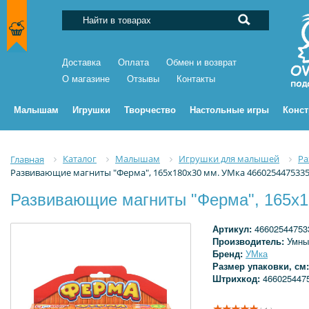
Доставка
Оплата
Обмен и возврат
О магазине
Отзывы
Контакты
Малышам
Игрушки
Творчество
Настольные игры
Конс
Каталог
Малышам
Игрушки для малышей
Ра
Главная
Развивающие магниты "Ферма", 165х180х30 мм. УМка 466025447533
Развивающие магниты "Ферма", 165х1
Артикул:
46602544753
Производитель:
Умны
Бренд:
УМка
Размер упаковки, см
Штрихкод:
466025447