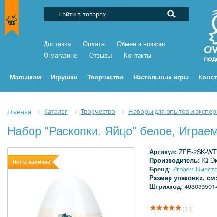
Доставка
Оплата
Обмен и возврат
О магазине
Отзывы
Контакты
Малышам
Игрушки
Творчество
Настольные игры
Конс
Каталог
Творчество
Наборы для опытов и экспе
Главная
Набор "Раскопки. Яйцо" белое, Игра
Артикул:
ZPE-2SK-WT
Производитель:
IQ Э
Нет в наличии
Бренд:
Играем Вмест
Размер упаковки, см
Штрихкод:
463039501
( 1 )