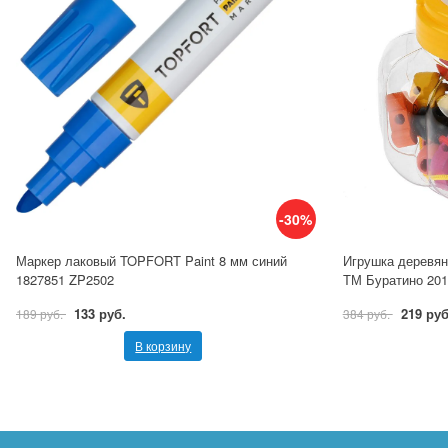
-30%
Маркер лаковый TOPFORT Paint 8 мм синий
Игрушка деревянн
1827851 ZP2502
ТМ Буратино 201
133 руб.
219 руб
189 руб.
384 руб.
В корзину