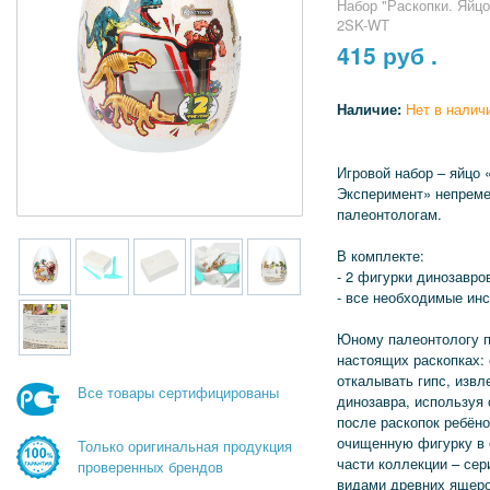
Набор "Раскопки. Яйцо
2SK-WT
415
руб .
Наличие:
Нет в налич
Игровой набор – яйцо
Эксперимент» непрем
палеонтологам.
В комплекте:
- 2 фигурки динозавро
- все необходимые ин
Юному палеонтологу п
настоящих раскопках:
откалывать гипс, извл
Все товары сертифицированы
динозавра, используя
после раскопок ребён
очищенную фигурку в с
Только оригинальная продукция
части коллекции – се
проверенных брендов
видами древних ящеро