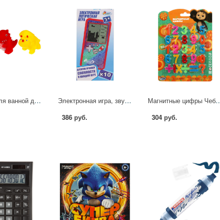
Игрушка для ванной динозаврики, в наборе 3 шт. сетка, КАПИТОШКА 2202R0005-R
Электронная игра, звук Играем Вместе B1892127-R
Магнитные цифры Чебурашка, 20 шт.+ знаки ИГРАЕМ
386 руб.
304 руб.