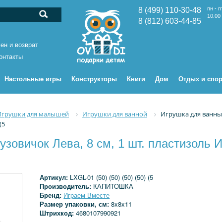
пн - п
8 (499) 110-30-48
10.00 
8 (812) 603-44-85
ен и возврат
онтакты
Настольные игры
Конструкторы
Книги
Дом
Отдых и спор
Игрушки для малышей
Игрушки для ванной
Игрушка для ванны 
(5
узовичок Лева, 8 см, 1 шт. пластизоль
Артикул:
LXGL-01 (50) (50) (50) (50) (5
Производитель:
КАПИТОШКА
Бренд:
Играем Вместе
Размер упаковки, см:
8x8x11
Штрихкод:
4680107990921