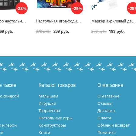
-28%
-29%
-29
Калькулятор настольный полноразмерный Attache AF-446BG,12р,дв.пит,чрн-сер 1779738
Настольная игра-ходилка Супербитва, 40 карточек Умные игры 4650250592211 (10)
Маркер акриловый двусторонний 3D Edding 5400/933. Цвет Темно-синий 1327879
69 руб.
269 руб.
193 руб.
378 руб.
273 руб.
е также
Каталог товаров
О магазине
о скидкой
Малышам
О магазине
Игрушки
Отзывы
Творчество
Доставка
Настольные игры
Оплата
 и герои
Конструкторы
Обмен и возврат
иг
Книги
Политика