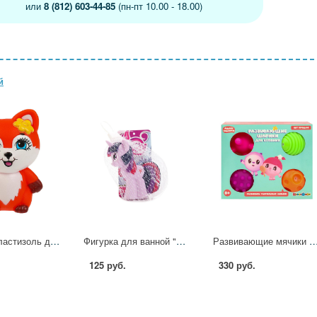
или
8 (812) 603-44-85
(пн-пт 10.00 - 18.00)
й
Игрушка пластизоль для ванны Лисичка 10 см. Энчантималс в сетке КАПИТОШКА LX-FEL
Фигурка для ванной "My Little Pony" в асс. Играем вместе 47RUS
Развивающие мячики для купания "Малышарики" 4 шт. Играем Вместе
125 руб.
330 руб.