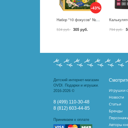
-43%
Набор "10 фокусов" №5 Степ пазл (Step) 76600
305 руб.
5
534 руб.
794 руб.
Детский интернет-магазин
Смотрит
OVDI. Подарки и игрушки.
Игрушки с
2016-2026 ©
Новости
8 (499) 110-30-48
Статьи
8 (812) 603-44-85
Бренды
Персонажи
Принимаем к оплате
Авторы кн