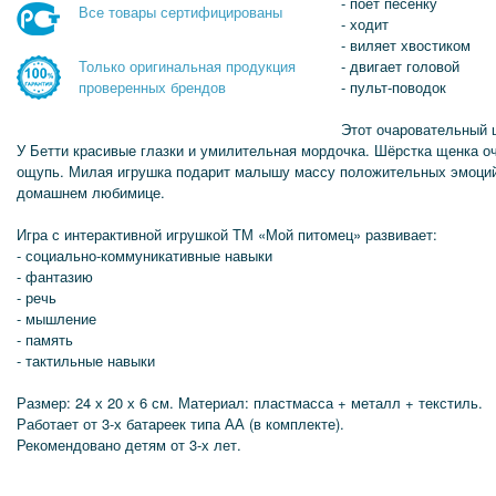
- поёт песенку
Все товары сертифицированы
- ходит
- виляет хвостиком
- двигает головой
Только оригинальная продукция
- пульт-поводок
проверенных брендов
Этот очаровательный 
У Бетти красивые глазки и умилительная мордочка. Шёрстка щенка оч
ощупь. Милая игрушка подарит малышу массу положительных эмоций 
домашнем любимице.
Игра с интерактивной игрушкой ТМ «Мой питомец» развивает:
- социально-коммуникативные навыки
- фантазию
- речь
- мышление
- память
- тактильные навыки
Размер: 24 х 20 х 6 см. Материал: пластмасса + металл + текстиль.
Работает от 3-х батареек типа АА (в комплекте).
Рекомендовано детям от 3-х лет.