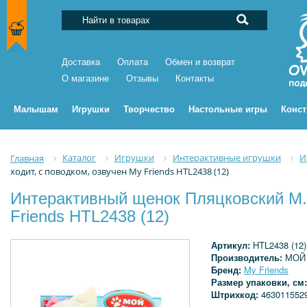
Доставка
Оплата
Обмен и возврат
О магазине
Отзывы
Контакты
Малышам
Игрушки
Творчество
Настольные игры
Конс
Каталог
Игрушки
Интерактивные игрушки
И
Главная
ходит, с поводком, озвучен My Friends HTL2438 (12)
Интерактивный щенок Пляцковский М.С
Friends HTL2438 (12)
Артикул:
HTL2438 (12)
Производитель:
МОЙ
Бренд:
My Friends
Размер упаковки, см
Штрихкод:
463011552