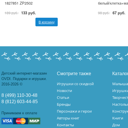
1827851 ZP2502
белый/клетка+ма
133 руб.
67 руб.
189 руб.
98 руб.
В корзину
Детский интернет-магазин
Смотрите также
Катало
OVDI. Подарки и игрушки.
Игрушки со скидкой
Малыш
2016-2026 ©
Новости
Игрушк
8 (499) 110-30-48
Статьи
Творчес
8 (812) 603-44-85
Бренды
Настоль
Персонажи и герои
Констру
Принимаем к оплате
Авторы книг
Книги
Контакты
Дом