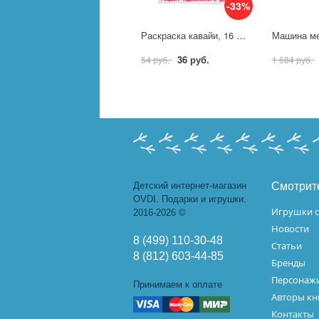
-33%
Раскраска кавайи, 16 стр. "Рецепт идеального дня" УМка 978-5-506-10379-0
36 руб.
54 руб.
1 684 руб.
Детский интернет-магазин
Смотрит
OVDI. Подарки и игрушки.
Игрушки с
2016-2026 ©
Новости
8 (499) 110-30-48
Статьи
8 (812) 603-44-85
Бренды
Персонажи
Принимаем к оплате
Авторы кн
Контакты