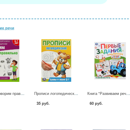
ие речи
Пособие Говорим правильно. Логопедический тренажёр. Подготовка к школе 64 стр. Умка 978-5-506-09022-9
Прописи логопедические Буквы и звуки Д-Т, 16 стр. УМка 978-5-506-09540-8
Книга "Развиваем речь. Синий Трактор". Первые задания малышам, 16 стр. УМка 978-5-506-10739
35 руб.
60 руб.