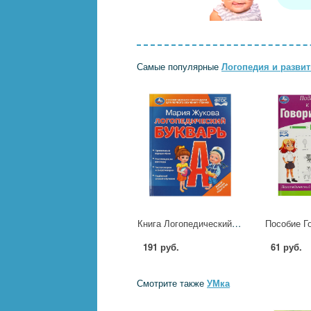
Самые популярные
Логопедия и развит
Книга Логопедический букварь, М.А. Жукова, 48 стр. УМка 978-5-506-09708-2
191 руб.
61 руб.
Смотрите также
УМка