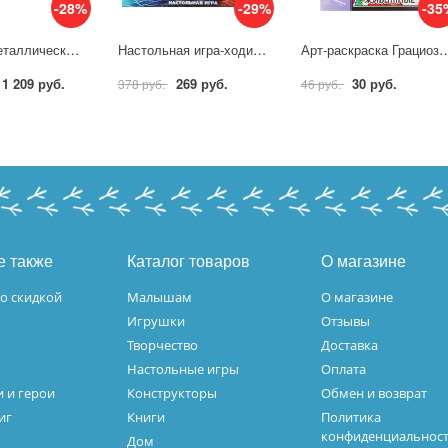
-28%
-29%
-35
Машина металлическая, свет-звук, "Лада ваз 2108 Полиция" 16,7 см. Технопарк 2108-124SL-POL-GY
Настольная игра-ходилка Супербитва, 40 карточек Умные игры 4650250592211 (10)
Арт-раскраска Грациозные животные, 8 стр. У
1 209 руб.
269 руб.
30 руб.
378 руб.
46 руб.
е также
Каталог товаров
О магазине
о скидкой
Малышам
О магазине
Игрушки
Отзывы
Творчество
Доставка
Настольные игры
Оплата
 и герои
Конструкторы
Обмен и возврат
иг
Книги
Политика
конфиденциальнос
Дом