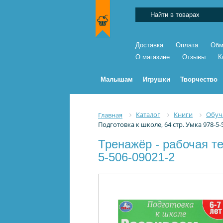
Доставка
Оплата
Обм
О магазине
Отзывы
К
Малышам
Игрушки
Творчество
Каталог
Книги
Обуч
Главная
Подготовка к школе, 64 стр. Умка 978-5-
Тренажёр - рабочая те
5-506-09021-2