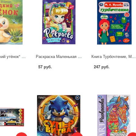
Книга "Гадкий утёнок" Андерсен Г. Х. Любимые детские книжки, 16 стр. УМка 978-5-506-09457-9
Раскраска Маленькая модница, 16 стр. Умка 978-5-506-09069-4
Книга Турбочтение, М. А. Жукова УМка 978
57 руб.
247 руб.