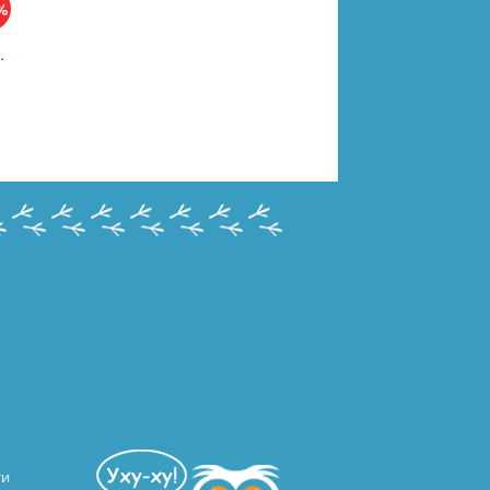
%
Мка 978-5-506-09780-8
ти