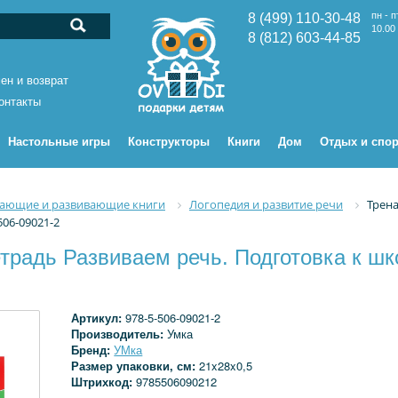
пн - п
8 (499) 110-30-48
10.00 
8 (812) 603-44-85
ен и возврат
онтакты
Настольные игры
Конструкторы
Книги
Дом
Отдых и спор
ающие и развивающие книги
Логопедия и развитие речи
Трена
506-09021-2
традь Развиваем речь. Подготовка к шко
Артикул:
978-5-506-09021-2
Производитель:
Умка
Бренд:
УМка
Размер упаковки, см:
21x28x0,5
Штрихкод:
9785506090212