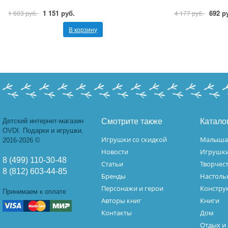
1 151 руб.
692 р
1 603 руб.
4 177 руб.
В корзину
Детский интернет-магазин
Смотрите также
Катало
OVDI. Подарки и игрушки.
Игрушки со скидкой
Малыш
2016-2026 ©
Новости
Игрушк
8 (499) 110-30-48
Статьи
Творчес
8 (812) 603-44-85
Бренды
Настоль
Персонажи и герои
Констру
Принимаем к оплате
Авторы книг
Книги
Контакты
Дом
Отдых и