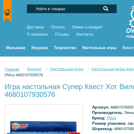
Доставка
Оплата
Обмен и возврат
О магазине
Отзывы
Контакты
Малышам
Игрушки
Творчество
Настольные игры
Конс
Каталог
Настольные игры
Настольные игры для
Главная
УМка 4680107930576
Игра настольная Супер Квест Хот Вил
4680107930576
Артикул:
46801079305
Производитель:
Умны
Бренд:
УМка
Размер упаковки, см
Штрихкод:
468010793