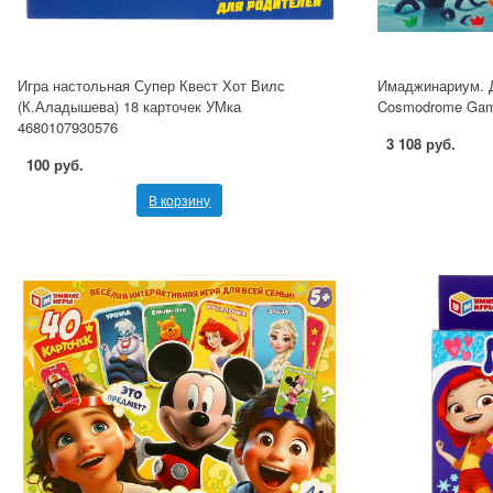
Игра настольная Супер Квест Хот Вилс
Имаджинариум. Д
(К.Аладышева) 18 карточек УМка
Cosmodrome Gam
4680107930576
3 108 руб.
100 руб.
В корзину