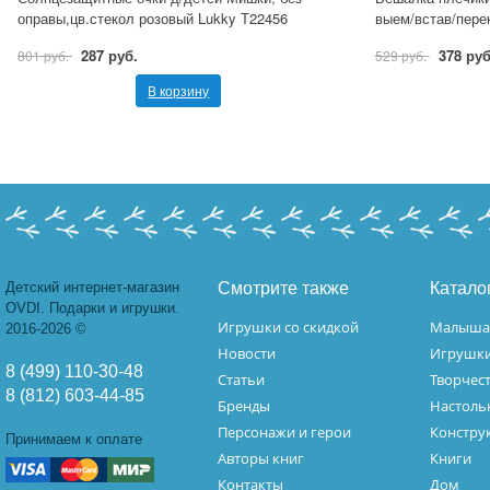
оправы,цв.стекол розовый Lukky Т22456
выем/встав/перек
287 руб.
378 руб
801 руб.
529 руб.
В корзину
Детский интернет-магазин
Смотрите также
Катало
OVDI. Подарки и игрушки.
Игрушки со скидкой
Малыш
2016-2026 ©
Новости
Игрушк
8 (499) 110-30-48
Статьи
Творчес
8 (812) 603-44-85
Бренды
Настоль
Персонажи и герои
Констру
Принимаем к оплате
Авторы книг
Книги
Контакты
Дом