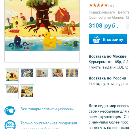
( 6 )
Имаджинариум. Детств
Cosmodrome Games 12
3108
руб .
В корзину
Доставка по Москве
Курьером: от 165р, 2-3
Пункты выдачи CDEK: 
Доставка по России
Почта, пункты выдачи
Дети видят мир совсем
Все товары сертифицированы
свое - необычное для 
всем окружающем. Сл
с чем-либо более прос
Только оригинальная продукция
взглянуть на все глаз
проверенных брендов