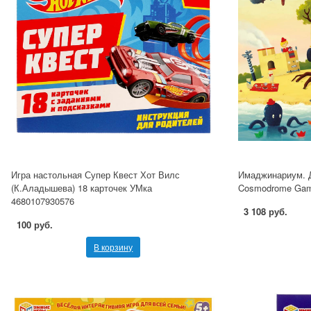
Игра настольная Супер Квест Хот Вилс
Имаджинариум. Д
(К.Аладышева) 18 карточек УМка
Cosmodrome Gam
4680107930576
3 108 руб.
100 руб.
В корзину