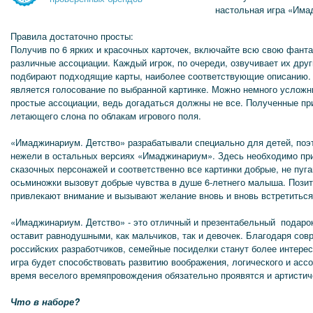
настольная игра «Има
Правила достаточно просты:
Получив по 6 ярких и красочных карточек, включайте всю свою фант
различные ассоциации. Каждый игрок, по очереди, озвучивает их друг
подбирают подходящие карты, наиболее соответствующие описанию. 
является голосование по выбранной картинке. Можно немного усложн
простые ассоциации, ведь догадаться должны не все. Полученные п
летающего слона по облакам игрового поля.
«Имаджинариум. Детство» разрабатывали специально для детей, поэ
нежели в остальных версиях «Имаджинариум». Здесь необходимо пр
сказочных персонажей и соответственно все картинки добрые, не пуг
осьминожки вызовут добрые чувства в душе 6-летнего малыша. Позит
привлекают внимание и вызывают желание вновь и вновь встретитьс
«Имаджинариум. Детство» - это отличный и презентабельный подарок
оставит равнодушными, как мальчиков, так и девочек. Благодаря сов
российских разработчиков, семейные посиделки станут более интере
игра будет способствовать развитию воображения, логического и асс
время веселого времяпровождения обязательно проявятся и артистич
Что в наборе?