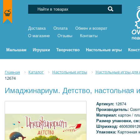
Доставка
Оплата
Обмен и возврат
О магазине
Отзывы
Контакты
Малышам
Игрушки
Творчество
Настольные игры
Конс
Каталог
Настольные игры
Настольные игры для
Главная
12674
Имаджинариум. Детство, настольная 
Артикул:
12674
Производитель:
Cosm
Материал:
картон / пл
Размер упаковки, см
Штрихкод:
460636912
Упаковка:
Картонная 