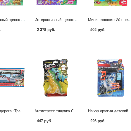
Интерактивный щенок Берти, 22 см, ходит, озвучен, голова поворачивается, Мой питомец JX-14259 (10)
Интерактивный щенок Рози, 22 см, ходит, озвучен, голова поворачивается, Мой питомец JX-14266 (10)
Мини-планшет: 20+ песен, фраз и звуков Синий Трактор У
.
2 378 руб.
502 руб.
Железная дорога "Трансмашхолдинг" свет+звук Играем Вместе B806132-R1-1 (36)
Антистресс тянучка Супер Флекс (игрушка) Играем Вместе B2289267-RU
Набор оружия детский Полиция. Пистолет с присосками ИГРАЕМ ВМЕ
.
447 руб.
226 руб.