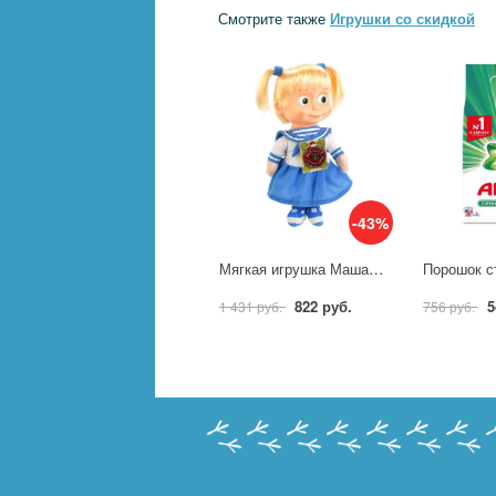
Смотрите также
Игрушки со скидкой
-43%
Мягкая игрушка Маша-морячка 29 см. (м/ф "Маша и Медведь") озвуч. руссифиц. Мульти-пульти V92482/30A
822 руб.
5
1 431 руб.
756 руб.