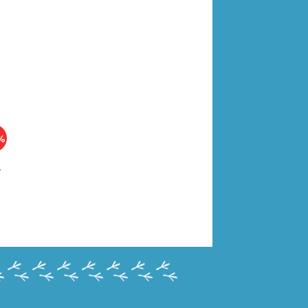
%
чки 32321