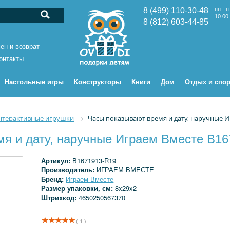
пн - п
8 (499) 110-30-48
10.00 
8 (812) 603-44-85
ен и возврат
онтакты
Настольные игры
Конструкторы
Книги
Дом
Отдых и спор
нтерактивные игрушки
Часы показывают время и дату, наручные И
я и дату, наручные Играем Вместе B1
Артикул:
B1671913-R19
Производитель:
ИГРАЕМ ВМЕСТЕ
Бренд:
Играем Вместе
Размер упаковки, см:
8x29x2
Штрихкод:
4650250567370
( 1 )