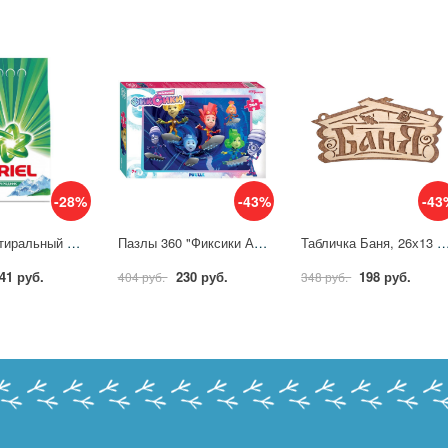
-28%
-43%
-43
Порошок стиральный Ariel Аква Пудра Горный родник автом 3кг д/бел бел 554128
Пазлы 360 "Фиксики Аэроплан" Степ пазл (Step) 96106
Табличка Баня, 26х13 см, береза, Банные шту
41 руб.
230 руб.
198 руб.
404 руб.
348 руб.