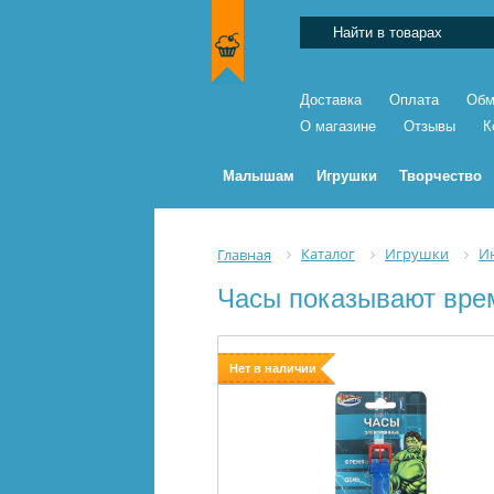
Доставка
Оплата
Обм
О магазине
Отзывы
К
Малышам
Игрушки
Творчество
Каталог
Игрушки
И
Главная
Часы показывают врем
Нет в наличии