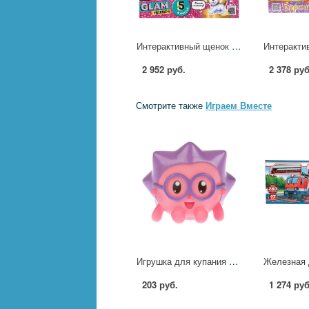
Интерактивный щенок Нейма, 22 см, с пультом-поводком, 5 функций Мой питомец MBJ124345LV-18D
2 952 руб.
2 378 руб
Смотрите также
Играем Вместе
Игрушка для купания Ежик Играем Вместе LX-ST1711
203 руб.
1 274 руб