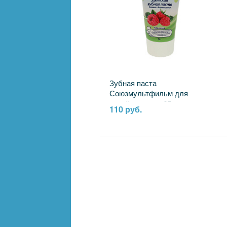
Зубная паста
Союзмультфильм для
детей гелевая, 65 г. малина
110 руб.
MASTER DENT 114569-UM