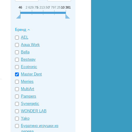
46
2 629.75
5 213.50
7 797.25
10 381
Бренд
AEL
Aqua Work
Bella
Bestway
Ecotronic
Master Dent
Merries
MultiArt
Pampers
Synergetic
WONDER LAB
Yako
Буратино игрушки из
дерева