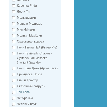
Курочка Ряба
Лео и Тиг
Малышарики
Маша и Медведь
МимиМишки
Молния МакКуин
Оранжевая корова
Пони Пинки Пай (Pinkie Pie)
Пони Твайлайт Спаркл -
Сумеречная Искорка
(Twilight Sparkle)
Пони Эпл Джек (Apple Jack)
Принцесса Эльза
Синий Трактор
Сказочный патруль
Три Кота
Чебурашка
Человек-паук