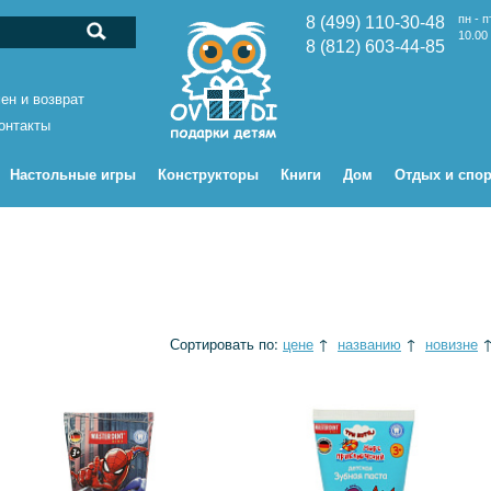
пн - п
8 (499) 110-30-48
10.00 
8 (812) 603-44-85
ен и возврат
онтакты
Настольные игры
Конструкторы
Книги
Дом
Отдых и спор
Сортировать по:
цене
↑
названию
↑
новизне