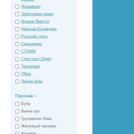
Жирафики
Заботливая мама
Играем Вместе
Невская Косметика
Русский стиль
Смешарики
СТАММ
Степ пазл (Step)
Технопарк
УМка
Умные игры
Персонаж
Буба
Винни пух
Грузовичок Лева
Железный человек
Колобок