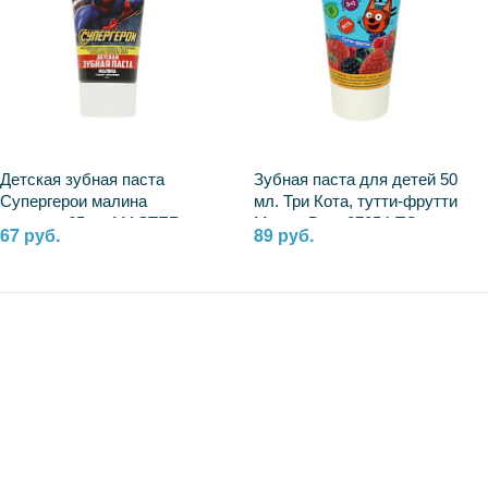
Детская зубная паста
Зубная паста для детей 50
Супергерои малина
мл. Три Кота, тутти-фрутти
гелевая, 65 гр. MASTER
Master Dent 87054-TC
67 руб.
89 руб.
DENT 109331-SPM