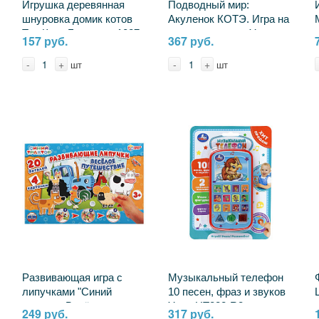
Игрушка деревянная
Подводный мир:
шнуровка домик котов
Акуленок КОТЭ. Игра на
Три Кота Буратино 1027-
магнитах, серия Умные
157 руб.
367 руб.
CATS
игры 4680107921376
-
+
-
+
шт
шт
Развивающая игра с
Музыкальный телефон
липучками "Синий
10 песен, фраз и звуков
трактор. Весёлое
Умка HT882-R8
249 руб.
317 руб.