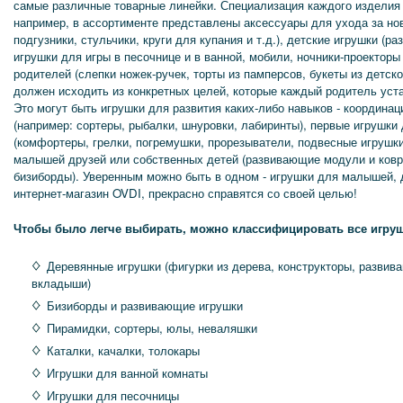
самые различные товарные линейки. Специализация каждого изделия
например, в ассортименте представлены аксессуары для ухода за но
подгузники, стульчики, круги для купания и т.д.), детские игрушки (
игрушки для игры в песочнице и в ванной, мобили, ночники-проекторы
родителей (слепки ножек-ручек, торты из памперсов, букеты из детск
должен исходить из конкретных целей, которые каждый родитель уст
Это могут быть игрушки для развития каких-либо навыков - координац
(например: сортеры, рыбалки, шнуровки, лабиринты), первые игрушки
(комфортеры, грелки, погремушки, прорезыватели, подвесные игрушки
малышей друзей или собственных детей (развивающие модули и коври
бизиборды). Уверенным можно быть в одном - игрушки для малышей, 
интернет-магазин OVDI, прекрасно справятся со своей целью!
Чтобы было легче выбирать, можно классифицировать все игруш
Деревянные игрушки (фигурки из дерева, конструкторы, развив
вкладыши)
Бизиборды и развивающие игрушки
Пирамидки, сортеры, юлы, неваляшки
Каталки, качалки, толокары
Игрушки для ванной комнаты
Игрушки для песочницы