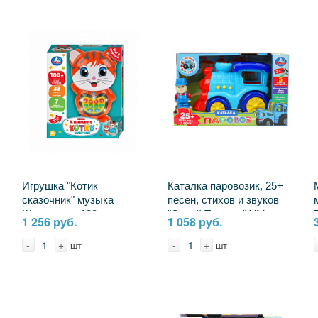
Игрушка "Котик
Каталка паровозик, 25+
сказочник" музыка
песен, стихов и звуков
Шаинского, 100+
"Синий Трактор" УМка
1 256 руб.
1 058 руб.
стихов,песен и сказок,
B1968099-R
свет УМка HT1375-R
-
+
-
+
шт
шт
(36)