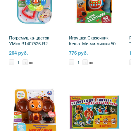
Погремушка-цветок
Игрушка Сказочник
УМка B1407526-R2
Кеша. Ми-ми-мишки 50
сказок, песен и стихов
264 руб.
776 руб.
Умка HT1420-R
-
+
-
+
шт
шт