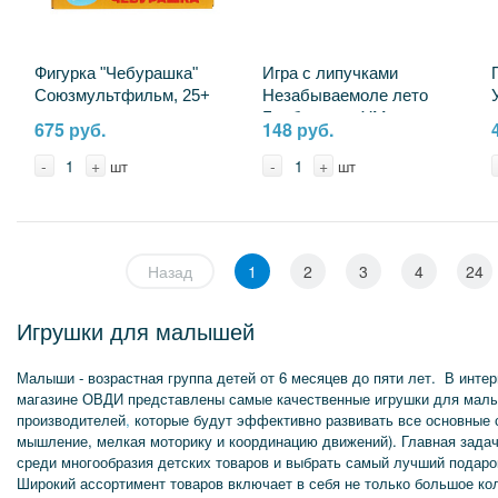
Фигурка "Чебурашка"
Игра с липучками
Союзмультфильм, 25+
Незабываемоле лето
песен, стихов и звуков,
Барбоскины УМка
675 руб.
148 руб.
свет УМка HT1324-R
4680107925084
(60)
-
+
-
+
шт
шт
Назад
1
2
3
4
24
Игрушки для малышей
Малыши - возрастная группа детей от 6 месяцев до пяти лет. В интер
магазине ОВДИ представлены самые качественные игрушки для мал
производителей
,
которые будут эффективно развивать все основные с
мышление, мелкая моторику и координацию движений). Главная задач
среди многообразия детских товаров и выбрать самый лучший подаро
Широкий ассортимент товаров включает в себя не только большое кол