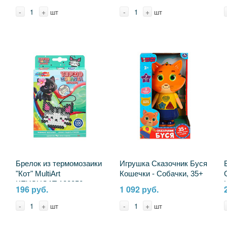
-
+
-
+
шт
шт
Брелок из термомозаики
Игрушка Сказочник Буся
"Кот" MultiArt
Кошечки - Собачки, 35+
KEYCHCAT-122850
песен, сказок и звуков,
196 руб.
1 092 руб.
свет Умка HT1315-R
-
+
-
+
шт
шт