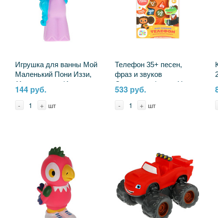
Игрушка для ванны Мой
Телефон 35+ песен,
Маленький Пони Иззи,
фраз и звуков
11 см. в сетке Играем
Союзмультфильм Умка
144 руб.
533 руб.
Вместе MLP-04
B1637582-R5
-
+
-
+
шт
шт