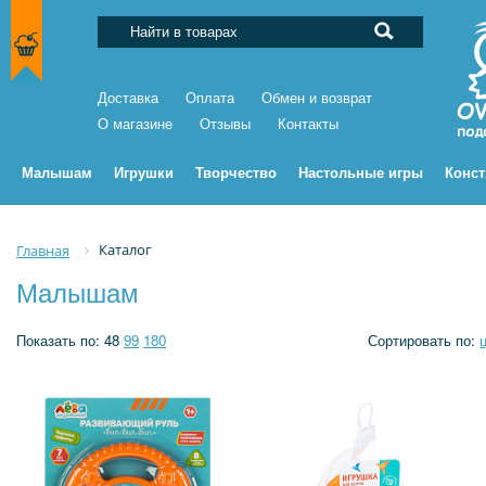
Доставка
Оплата
Обмен и возврат
О магазине
Отзывы
Контакты
Малышам
Игрушки
Творчество
Настольные игры
Конс
Каталог
Главная
Малышам
Показать по:
48
99
180
Сортировать по: