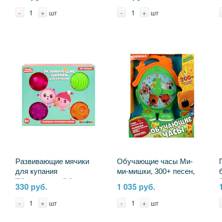
путешествие" Умные
игры 4610136737082
-
+
-
+
шт
шт
Развивающие мячики
Обучающие часы Ми-
для купания
ми-мишки, 300+ песен,
"Малышарики" 4 шт.
стихов и звуков, свет
330 руб.
1 035 руб.
Играем Вместе MAL-
Умка HT526-R
79178-B01
-
+
-
+
шт
шт