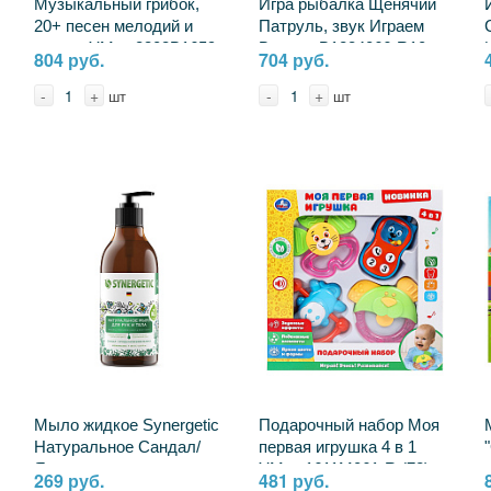
Музыкальный грибок,
Игра рыбалка Щенячий
20+ песен мелодий и
Патруль, звук Играем
звуков УМка 2308B1659-
Вместе B1284066-R10
804 руб.
704 руб.
R
-
+
-
+
шт
шт
Мыло жидкое Synergetic
Подарочный набор Моя
Натуральное Сандал/
первая игрушка 4 в 1
Ягоды можжевельника
УМка 1611M061-R (72)
269 руб.
481 руб.
380мл 1451031 105003