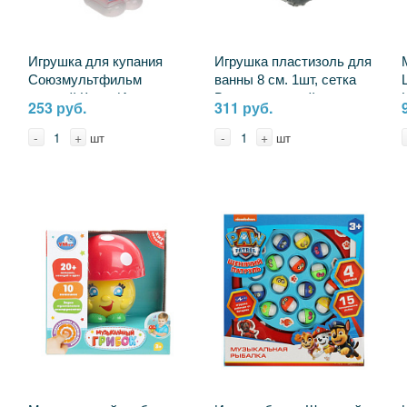
Игрушка для купания
Игрушка пластизоль для
Союзмультфильм
ванны 8 см. 1шт, сетка
попугай Кеша Играем
Вспыш красный
253 руб.
311 руб.
Вместе 13R
КАПИТОШКА LX-
ST1701-R
-
+
-
+
шт
шт