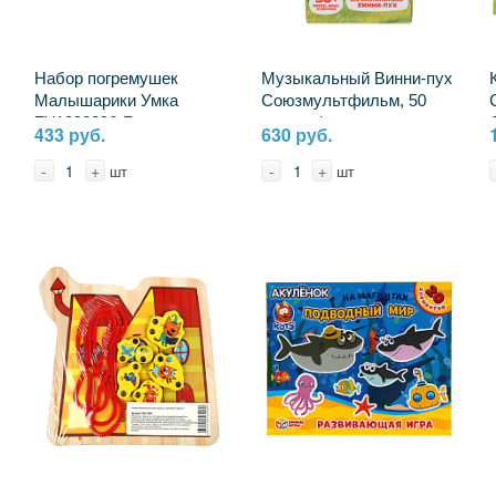
Набор погремушек
Музыкальный Винни-пух
Малышарики Умка
Союзмультфильм, 50
ZY1098296-R
песен, фраз героев,
433 руб.
630 руб.
звуков, свет Умка
HT1144-R
-
+
-
+
шт
шт