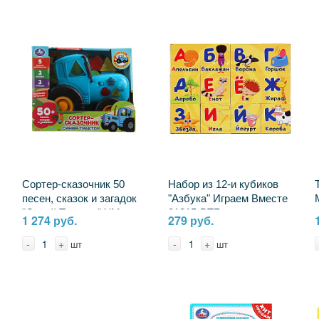
Сортер-сказочник 50
Набор из 12-и кубиков
песен, сказок и загадок
"Азбука" Играем Вместе
"Синий Трактор" УМка
01315-BTR
1 274 руб.
279 руб.
HT1262-R (36)
-
+
-
+
шт
шт