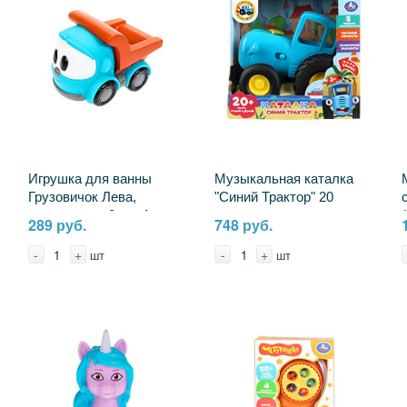
Игрушка для ванны
Музыкальная каталка
Грузовичок Лева,
"Синий Трактор" 20
пластизоль, 8 см. 1шт.
песен, стихов и звуков,
289 руб.
748 руб.
сетка Играем Вместе
свет УМка HT848-R4
LXGL-01 (50) (50) (50)
(72)
-
+
-
+
шт
шт
(50) (5