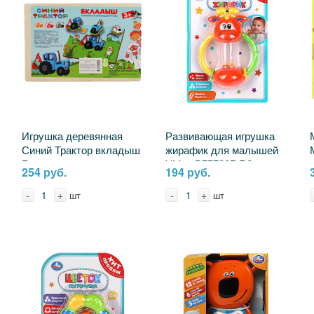
Игрушка деревянная
Развивающая игрушка
Синий Трактор вкладыш
жирафик для малышей
Буратино игрушки из
УМка B757287-R2
254 руб.
194 руб.
дерева STR08
-
+
-
+
шт
шт