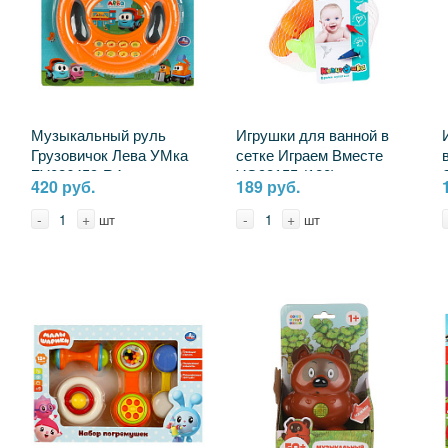
Музыкальный руль
Игрушки для ванной в
Грузовичок Лева УМка
сетке Играем Вместе
ZY026459-R4
YG98155 (120)
420 руб.
189 руб.
-
+
-
+
шт
шт