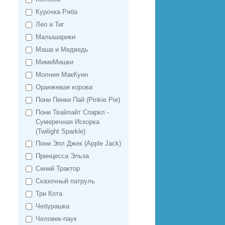
Курочка Ряба
Лео и Тиг
Малышарики
Маша и Медведь
МимиМишки
Молния МакКуин
Оранжевая корова
Пони Пинки Пай (Pinkie Pie)
Пони Твайлайт Спаркл -
Сумеречная Искорка
(Twilight Sparkle)
Пони Эпл Джек (Apple Jack)
Принцесса Эльза
Синий Трактор
Сказочный патруль
Три Кота
Чебурашка
Человек-паук