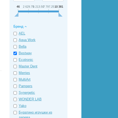
46
2 629.75
5 213.50
7 797.25
10 381
Бренд
AEL
Aqua Work
Bella
Bestway
Ecotronic
Master Dent
Merries
MultiArt
Pampers
Synergetic
WONDER LAB
Yako
Буратино игрушки из
дерева