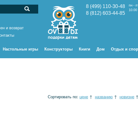
пн - п
8 (499) 110-30-48
10.00 
8 (812) 603-44-85
ен и возврат
онтакты
Настольные игры
Конструкторы
Книги
Дом
Отдых и спор
Сортировать по:
цене
↑
названию
↑
новизне