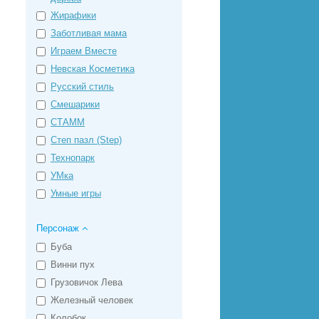
Жирафики
Заботливая мама
Играем Вместе
Невская Косметика
Русский стиль
Смешарики
СТАММ
Степ пазл (Step)
Технопарк
УМка
Умные игры
Персонаж
Буба
Винни пух
Грузовичок Лева
Железный человек
Колобок