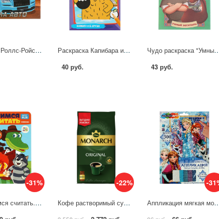
Раскраска Роллс-Ройс, 8 стр. УМка 978-5-506-08306-1 (100)
Раскраска Капибара и её друзья, 16 стр. Умка 978-5-506-09175-2
Чудо раскраска "Умный богатырь. Три Богатыря", 8 стр. УМк
40 руб.
43 руб.
-31%
-22%
-31
Книга Учимся считать. Союзмультфильм Умка 978-5-506-08902-5
Кофе растворимый сублимированный Monarch Original, пакет 800гр 1854891 4070479
Аппликация мягкая мозаика Принцесса (17х23 см.) 