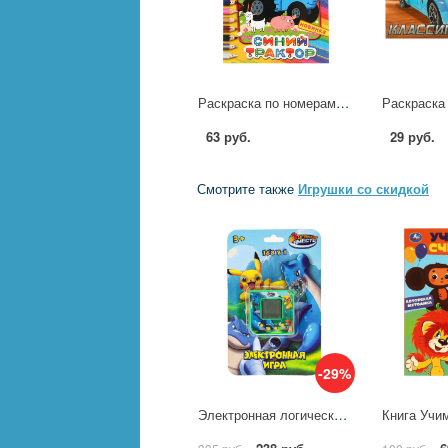
Раскраска по номерам "Синий трактор" Умка 978-5-506-04489-5
63 руб.
29 руб.
Смотрите также
Игрушки со скидкой
-29%
Электронная логическая игра питомец, комикс Играем Вместе ZY770551-R22