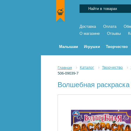
Доставка
Оплата
Обм
О магазине
Отзывы
К
Малышам
Игрушки
Творчество
Каталог
Творчество
Главная
506-09039-7
Волшебная раскраска 