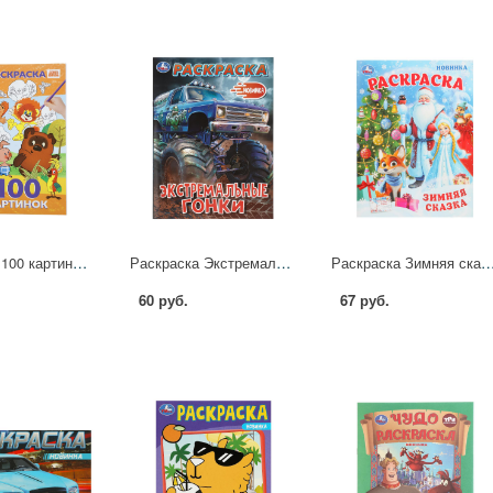
Раскраска 100 картинок. Союзмультфильм, 100 стр. УМка 978-5-506-11338-6
Раскраска Экстремальные гонки, 16 стр. УМка 978-5-506-11498-7
Раскраска Зимняя сказка, 16 стр. УМка 978-5-5
60 руб.
67 руб.