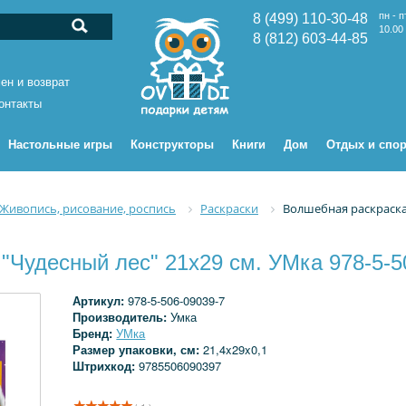
пн - п
8 (499) 110-30-48
10.00 
8 (812) 603-44-85
ен и возврат
онтакты
Настольные игры
Конструкторы
Книги
Дом
Отдых и спор
Живопись, рисование, роспись
Раскраски
Волшебная раскраска 
"Чудесный лес" 21х29 см. УМка 978-5-5
Артикул:
978-5-506-09039-7
Производитель:
Умка
Бренд:
УМка
Размер упаковки, см:
21,4x29x0,1
Штрихкод:
9785506090397