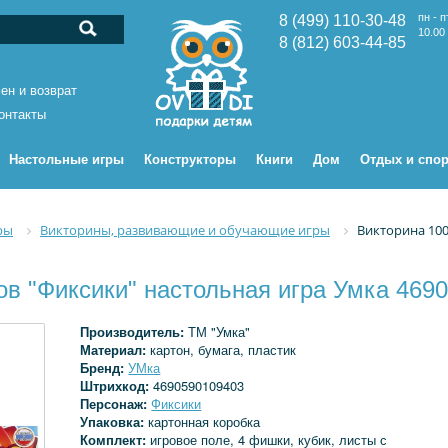
пн - п
8 (499) 110-30-48
10.00 
8 (812) 603-44-85
ен и возврат
онтакты
Настольные игры
Конструкторы
Книги
Дом
Отдых и спор
ры
Викторины, развивающие и обучающие игры
Викторина 100
ов "Фиксики" настольная игра Умка 469
Производитель:
ТМ "Умка"
Материал:
картон, бумага, пластик
Бренд:
УМка
Штрихкод:
4690590109403
Персонаж:
Фиксики
Упаковка:
картонная коробка
Комплект:
игровое поле, 4 фишки, кубик, листы с