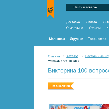
Доставка
Оплата
Обм
О магазине
Отзывы
К
Малышам
Игрушки
Творчество
Каталог
Настольные иг
Главная
Умка 4690590109403
Викторина 100 вопрос
Нет в наличии