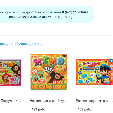
ь вопросы по товару? Ответим! Звоните
8 (499) 110-30-48
или
8 (812) 603-44-85
(пн-пт 10.00 - 18.00)
вающие и обучающие игры
Сказочный Патруль. Карточная игра мемо. (50 карточек). Тренируем память, серия Умные игры 4630115527251
Настольная игра Чебурашка. Мемо 2в1 Умные игры 4660254462038
Развивающая игра-пазл Дорожные знаки Умные игры 4660254450912
199 руб.
139 руб.