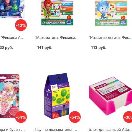
-43%
Пазлы 360 "Фиксики Аэроплан" Степ пазл (Step) 96106
"Математика. Фиксики" обучающая активити, 50 наклеек Умка 978-5-506-02051-6
"Развитие логики. Фиксики" обучающая активити, 50 наклеек Умка 978
30 руб.
141 руб.
113 руб.
-64%
-54%
-30
Набор бисера и бусин Мороженое. Милые пони МУЛЬТИ АРТ BEADSET-MLPICECREAM
Научно-познавательный набор 2в1: Битва металлов +аква слайм ON TIME EX238T
Блок для записей Attache Fantasy 90x90x50 мм белый в боксе (плотно