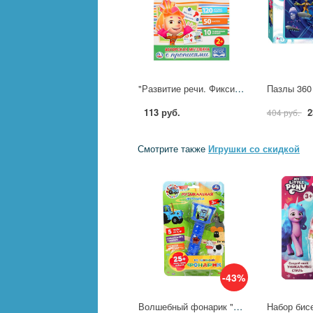
"Развитие речи. Фиксики" обучающая активити, 50 наклеек Умка 978-5-506-02049-3
113 руб.
2
404 руб.
Смотрите также
Игрушки со скидкой
-43%
Волшебный фонарик "Синий Трактор" УМка HT1277-R1