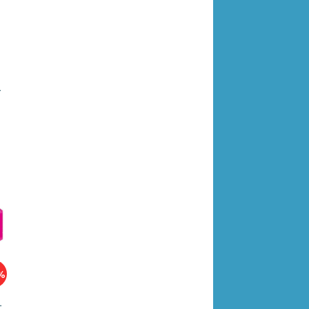
-5-506-01958-9
%
сть 100 г/кв.м) 354655