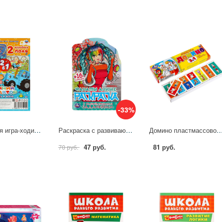
-33%
Настольная игра-ходилка 2в1 Синий Трактор. День и ночь Умные игры 4660254410152
Раскраска с развивающими заданиями Фанаты аниме УМка 978-5-506-08177-7
Домино пластмассовое "Умные игры" любимые герои К.Чуковский 3-в-1 Умк
47 руб.
81 руб.
70 руб.