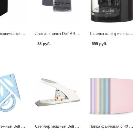
Точилка механическая Выбор есть, автоподача, черная 2197215
Ластик-клячка Deli ARTENUEVO EH02610 42x42x12 мм, ПВХ 1405618
Точилка электрическая Attache, треугольная, 2 отверстия 
33 руб.
599 руб.
Набор чертежный Deli EH12 средний:лин 20см,угольн 13 и9см,трансп 12см,голуб 1700059
Степлер мощный Deli N23/6-23/17 до 120 листов, в картонной уп. в асс.и 1407181 E0486
Папка файловая с 40 прозрачными файлами A4 РР 0,7мм в асс. 72673 Deli 14064