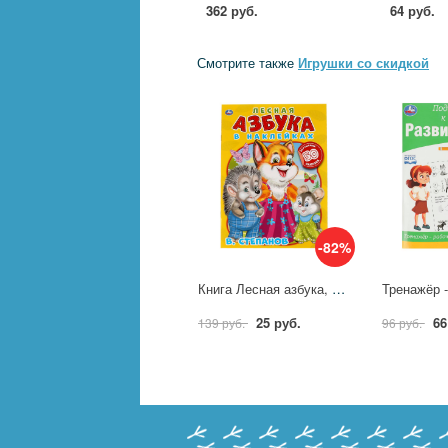
362 руб.
64 руб.
Смотрите также
Игрушки со скидкой
-82%
Книга Лесная азбука, В. Степанов. Азбука в наклейках, 8 стр. УМка 978-5-506-06467-1
25 руб.
66
139 руб.
96 руб.