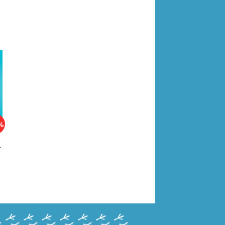
%
ты 7702018955497