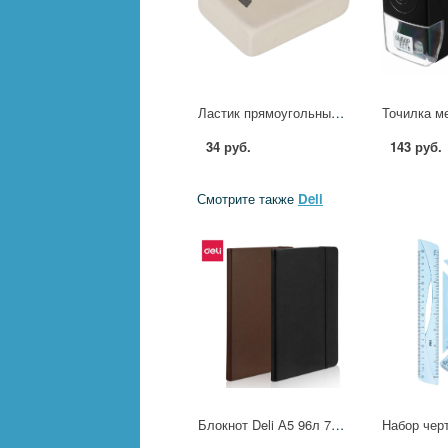
Ластик прямоугольный Комус, натуральный каучук, 26x18x8мм, белый 1578479
34 руб.
143 руб.
Смотрите также
Deli
Блокнот Deli А5 96л 70 г/м тверд.обложка клетка 5x5мм черный, ПВХ EN112G 1741972