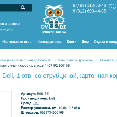
пн - п
8 (499) 110-30-48
10.00 
8 (812) 603-44-85
ен и возврат
онтакты
Настольные игры
Конструкторы
Книги
Дом
Отдых и спор
Канцелярские принадлежности
Канцтовары (разное)
Линейки, 
,картонная коробка, в асс.и 1407192 E0616B
Deli, 1 отв. со струбциной,картонная ко
Артикул:
E0616B
Производитель:
Deli
Бренд:
Deli
Размер упаковки, см:
10,5x10,5x5,6
Штрихкод:
6921734906168