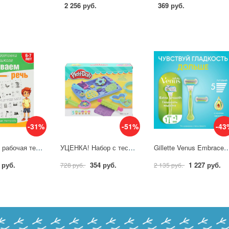
2 256 руб.
369 руб.
-31%
-51%
-43
Тренажёр - рабочая тетрадь Развиваем речь. Подготовка к школе, 64 стр. Умка 978-5-506-09021-2
УЦЕНКА! Набор с тестом для лепки "Печенье" MODCLAY-129179-PD
Gillette Venus Embrace Бритва + 2 сменные кассе
 руб.
354 руб.
1 227 руб.
728 руб.
2 135 руб.