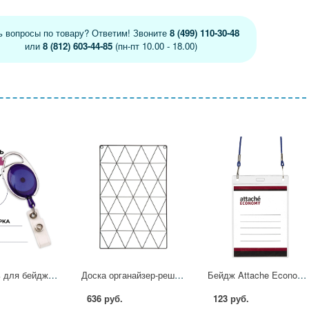
ь вопросы по товару? Ответим! Звоните
8 (499) 110-30-48
или
8 (812) 603-44-85
(пн-пт 10.00 - 18.00)
Держатель для бейджа Комус с рулеткой синий (без бейджа) 1шт 169398
Доска органайзер-решетка Attache 36x55см черная, 3 зажима в наб 1847627
Бейдж Attache Economy 138x96 150мкм,шнур.2заж 45см син,вклад. 120x90 5шт/уп 1658139
636 руб.
123 руб.