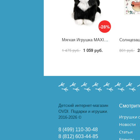
-28%
Мягкая Игрушка MAXITOYS Черно-Белый Котик 20 см MT-TS112317-20
1 059 руб.
2
1 475 руб.
801 руб.
Детский интернет-магазин
Смотрит
OVDI. Подарки и игрушки.
Игрушки с
2016-2026 ©
Новости
8 (499) 110-30-48
Статьи
8 (812) 603-44-85
Бренды