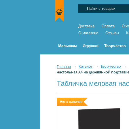
Доставка
Оплата
Обм
О магазине
Отзывы
К
Малышам
Игрушки
Творчество
Каталог
Творчество
Главная
настольная A4 на деревянной подставке
Табличка меловая нас
Нет в наличии