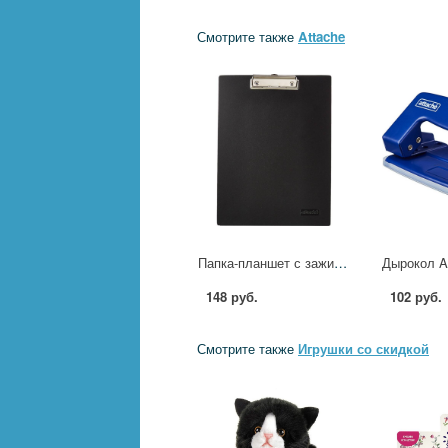
Смотрите также
Attache
Папка-планшет с зажимом Attache A4 пластиковая черная 198685
148 руб.
102 руб.
Смотрите также
Игрушки со скидкой