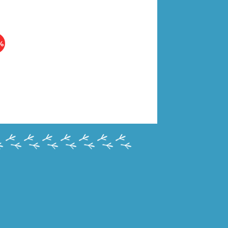
%
210207