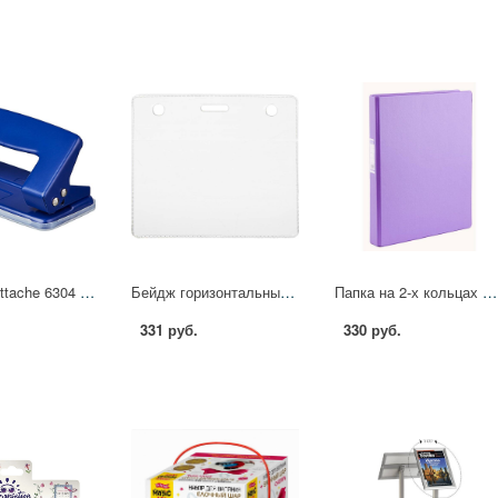
Дырокол Attache 6304 до 10 листов синий 159010
Бейдж горизонтальный без держателя 93х78(86х56) 10шт/уп 150мкм 36PHR Attache Economy 1345349
Папка на 2-х кольцах Attache Selection 35 мм сиреневая до 220 листов 218609
331 руб.
330 руб.