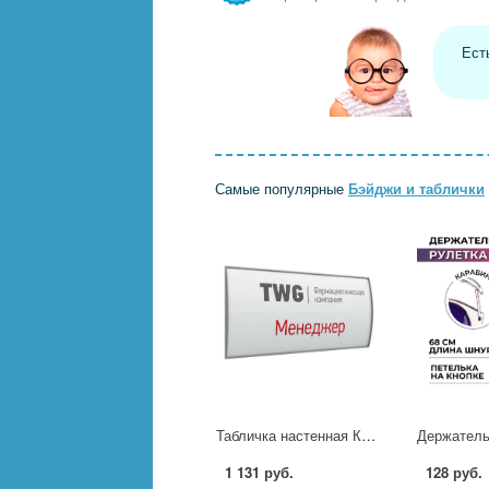
Ест
Самые популярные
Бэйджи и таблички
Табличка настенная Комус 150х300мм на скотче однос 1044193
1 131 руб.
128 руб.