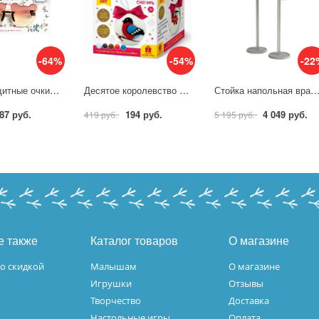
-64%
-54%
-22
Солнцезащитные очки д/детей Мишки, без оправы,цв.стекол розовый Lukky Т22456
Десятое королевство Набор для Валяния Елочный шар Снегирь 05455ДК
Стойка напольная вращающаяся (1230 мм) А3 Attache 1
87 руб.
194 руб.
4 049 руб.
419 руб.
5 195 руб.
е также
Каталог товаров
О магазине
о скидкой
Малышам
О магазине
Игрушки
Отзывы
Творчество
Доставка
Настольные игры
Оплата