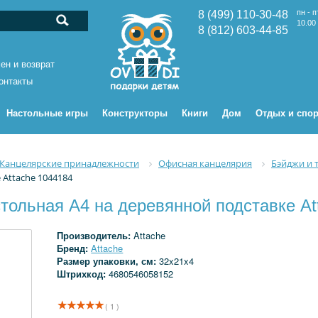
пн - п
8 (499) 110-30-48
10.00 
8 (812) 603-44-85
ен и возврат
онтакты
Настольные игры
Конструкторы
Книги
Дом
Отдых и спор
Канцелярские принадлежности
Офисная канцелярия
Бэйджи и 
 Attache 1044184
тольная A4 на деревянной подставке At
Производитель:
Attache
Бренд:
Attache
Размер упаковки, см:
32x21x4
Штрихкод:
4680546058152
( 1 )