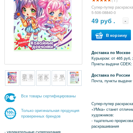
( 1 )
Супер-пупер раскраск
5-506-08840-0
49
руб .
-
В корзину
Доставка по Москве
Курьером: от 465 руб, 
Пункты выдачи CDEK: 
Доставка по России
Почта, пункты выдачи
Все товары сертифицированы
Супер-пупер раскраск
«УМка» станет отличн
Только оригинальная продукция
художников:
проверенных брендов
- тщательно прорисов
раскрашивания
- увлекательные суперзадания