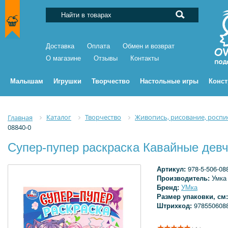
Доставка
Оплата
Обмен и возврат
О магазине
Отзывы
Контакты
Малышам
Игрушки
Творчество
Настольные игры
Конс
Каталог
Творчество
Живопись, рисование, роспи
Главная
08840-0
Супер-пупер раскраска Кавайные девч
Артикул:
978-5-506-08
Производитель:
Умка
Бренд:
УМка
Размер упаковки, см
Штрихкод:
978550608