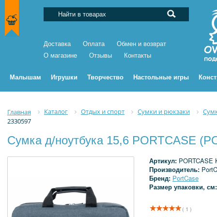
Доставка
Оплата
Обмен и возврат
О магазине
Отзывы
Контакты
Малышам
Игрушки
Творчество
Настольные игры
Конс
Каталог
Отдых и спорт
Сумки и рюкзаки
Сумк
Главная
2330597
Сумка д/ноутбука 15,6 PORTCASE (P
Артикул:
PORTCASE K
Производитель:
Port
Бренд:
PortCase
Размер упаковки, см
( 1 )