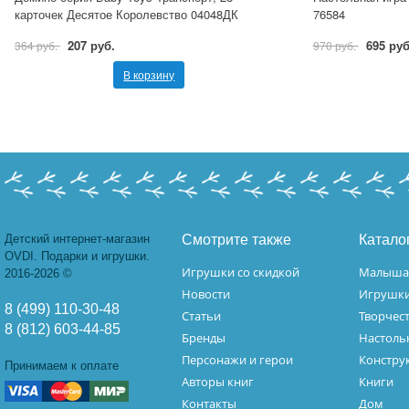
карточек Десятое Королевство 04048ДК
76584
207 руб.
695 руб
364 руб.
970 руб.
В корзину
Детский интернет-магазин
Смотрите также
Катало
OVDI. Подарки и игрушки.
Игрушки со скидкой
Малыш
2016-2026 ©
Новости
Игрушк
8 (499) 110-30-48
Статьи
Творчес
8 (812) 603-44-85
Бренды
Настоль
Персонажи и герои
Констру
Принимаем к оплате
Авторы книг
Книги
Контакты
Дом