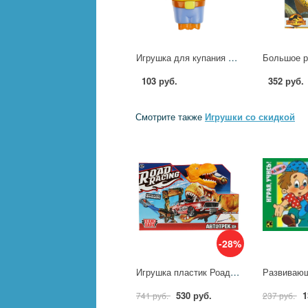
Игрушка для купания Оранжевая корова Па, 10 см. Играем Вместе LX-OR-COW-01
103 руб.
352 руб.
Смотрите также
Игрушки со скидкой
-28%
Игрушка пластик Роад Рейсинг автотрек с динозавром. 1 машинка, Технопарк RR-TRK-157-R
530 руб.
1
741 руб.
237 руб.