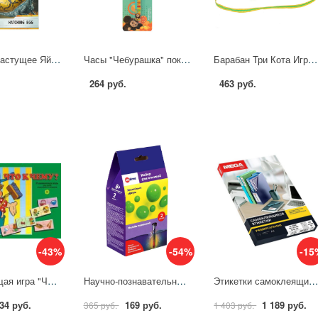
Большое растущее Яйцо "Парк динозавров", 1 шт. Играем Вместе EGGB-JP01-RU
Часы "Чебурашка" показывают время и дату Играем Вместе B1671913-R28
Барабан Три Кота Играем Вместе B678375-R
264 руб.
463 руб.
-43%
-54%
-15
Развивающая игра "Что к чему" (40 элементов) Step 76007
Научно-познавательный набор 2в1: Битва металлов +аква слайм ON TIME EX238T
Этикетки самоклеящиеся Promega label белые 70х25.4 мм (33 шт на л А4, 100 л в уп) 736
34 руб.
169 руб.
1 189 руб.
365 руб.
1 403 руб.