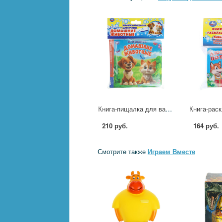
Книга-пищалка для ванны Домашние животные Степанов В.А, 14х14 см, 8 стр. УМка 9785506031468 (60)
210 руб.
164 руб.
Смотрите также
Играем Вместе