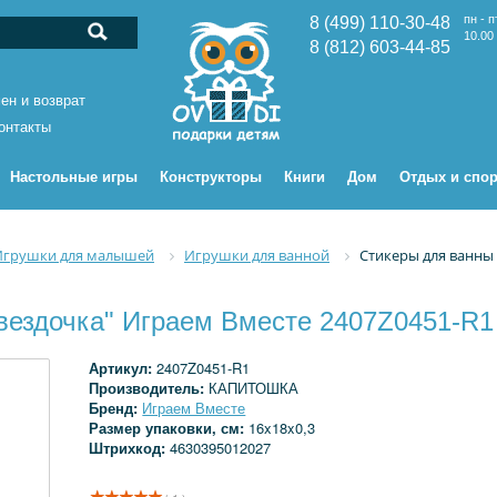
пн - п
8 (499) 110-30-48
10.00 
8 (812) 603-44-85
ен и возврат
онтакты
Настольные игры
Конструкторы
Книги
Дом
Отдых и спор
Игрушки для малышей
Игрушки для ванной
Стикеры для ванны 
вездочка" Играем Вместе 2407Z0451-R1
Артикул:
2407Z0451-R1
Производитель:
КАПИТОШКА
Бренд:
Играем Вместе
Размер упаковки, см:
16x18x0,3
Штрихкод:
4630395012027