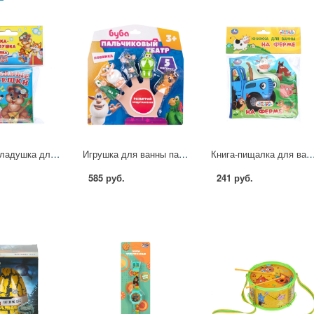
Книга-раскладушка для ванной Любимые потешки, 8х8 см. 14 стр. УМка 9785506013808 (60)
Игрушка для ванны пальчиковый театр Буба Играем Вместе LX-PT-BB (24)
Книга-пищалка для ванной На ферме. Синий Трактор, 14х14 см, 8 стр. УМк
585 руб.
241 руб.