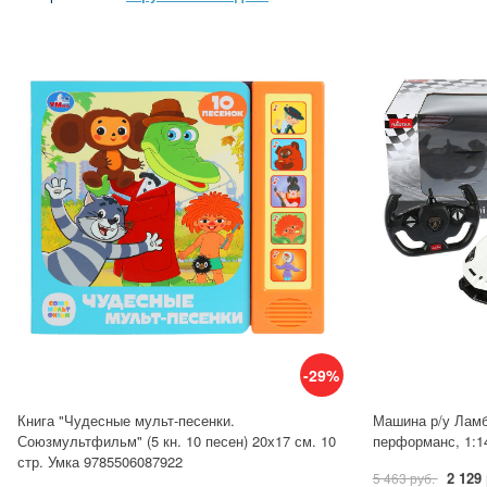
-29%
Книга "Чудесные мульт-песенки.
Машина р/у Лам
Союзмультфильм" (5 кн. 10 песен) 20х17 см. 10
перформанс, 1:1
стр. Умка 9785506087922
2 129
5 463 руб.