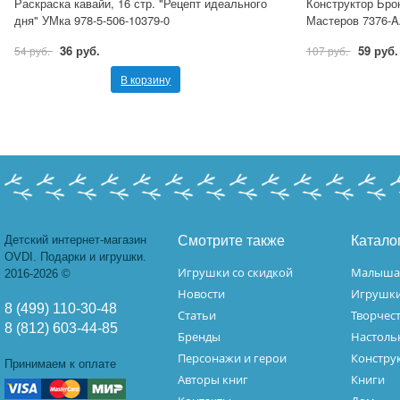
Раскраска кавайи, 16 стр. "Рецепт идеального
Конструктор Бро
дня" УМка 978-5-506-10379-0
Мастеров 7376-
36 руб.
59 руб.
54 руб.
107 руб.
В корзину
Детский интернет-магазин
Смотрите также
Катало
OVDI. Подарки и игрушки.
Игрушки со скидкой
Малыш
2016-2026 ©
Новости
Игрушк
8 (499) 110-30-48
Статьи
Творчес
8 (812) 603-44-85
Бренды
Настоль
Персонажи и герои
Констру
Принимаем к оплате
Авторы книг
Книги