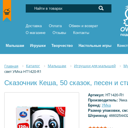
Доставка
Оплата
Обмен и возврат
О магазине
Отзывы
Контакты
Малышам
Игрушки
Творчество
Настольные игры
Конс
Каталог
Малышам
Игрушки для малышей
Му
Главная
свет УМка HT1420-R1
Сказочник Кеша, 50 сказок, песен и с
Артикул:
HT1420-R1
Производитель:
Умка
Бренд:
УМка
Размер упаковки, см
Штрихкод:
466025443