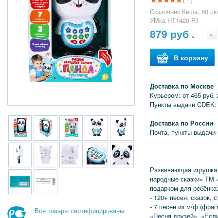
( 1 )
Сказочник Кеша, 50 ска
УМка HT1420-R1
879
руб .
-
В корзину
Доставка по Москве
Курьером: от 465 руб, 
Пункты выдачи CDEK: 
Доставка по России
Почта, пункты выдачи
Развивающая игрушка 
народные сказки» ТМ 
подарком для ребёнка
- 120+ песен
,
сказок, с
- 7 песен из м/ф (фра
Все товары сертифицированы
«Песня друзей», «Есл