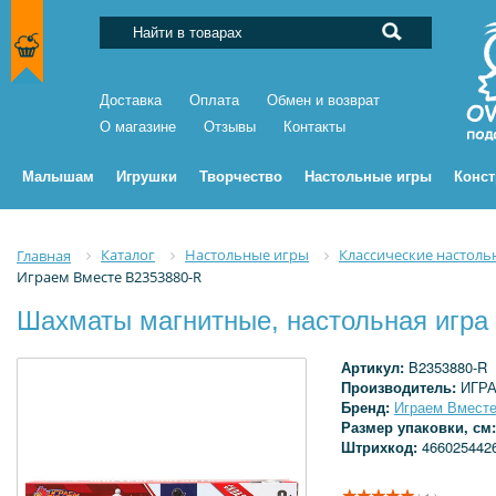
Доставка
Оплата
Обмен и возврат
О магазине
Отзывы
Контакты
Малышам
Игрушки
Творчество
Настольные игры
Конс
Каталог
Настольные игры
Классические настоль
Главная
Играем Вместе B2353880-R
Шахматы магнитные, настольная игра
Артикул:
B2353880-R
Производитель:
ИГР
Бренд:
Играем Вмест
Размер упаковки, см
Штрихкод:
466025442