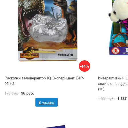
-44%
Раскопки велоцераптор IQ Эксперимент EJP-
Интерактивный щ
05-H2
ходит, с поводко
(12)
96 руб.
170 руб.
1 387
1 931 руб.
В корзину