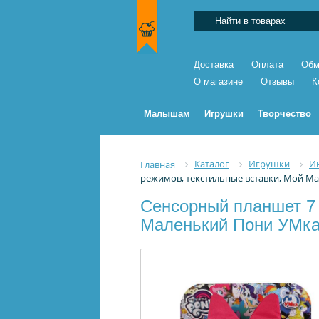
Доставка
Оплата
Обм
О магазине
Отзывы
К
Малышам
Игрушки
Творчество
Каталог
Игрушки
И
Главная
режимов, текстильные вставки, Мой М
Сенсорный планшет 7 
Маленький Пони УМка