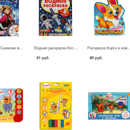
Раскраска Снежная магия. Раскраска соедини по цифрам УМка 978-5-506-08149-4
Водная раскраска Космос-2 Умка 978-5-506-06744-3
Раскраска Корги и компания, 16 стр. УМк
91 руб.
80 руб.