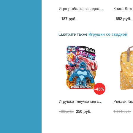
Игра рыбалка заводная Три Кота, 10 предметов Играем Вместе 2505V0261-R2
187 руб.
652 руб.
Смотрите также
Игрушки со скидкой
-43%
Игрушка тянучка мегастреч "Злючки" Супер Флекс, 15 см. СУПЕР ФЛЕКС TMS-S09-RU
250 руб.
438 руб.
1 901 руб.