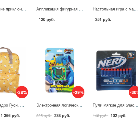
Книга Летние приключения. Три Кота (5 кн.волна) 20х17,5 мм, 10 стр. УМка 9785506037910 (32)
Аппликация фигурная из фольги Три Кота (3 шт.) MultiArt FIGUREFOILART-TC2
Настольная игра с масками Три Кота и море приключений Умные игры 4680107940872
120 руб.
251 руб.
-28%
-29%
-30
Рюкзак Квадро Гуси, желтый, 1 отд. 3 кармана,37х28х13 Комус Класс 1654355
Электронная логическая игра питомец, комикс Играем Вместе ZY770551-R22
Пули мягкие для бластеров Нерф, 10 шт. B2028
1 366 руб.
238 руб.
102 руб.
335 руб.
146 руб.