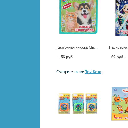
Картонная книжка Милые пушистики, Дружинина (4 тактил. элемента) 6 стр. УМка 9785506105428
156 руб.
62 руб.
Смотрите также
Три Кота