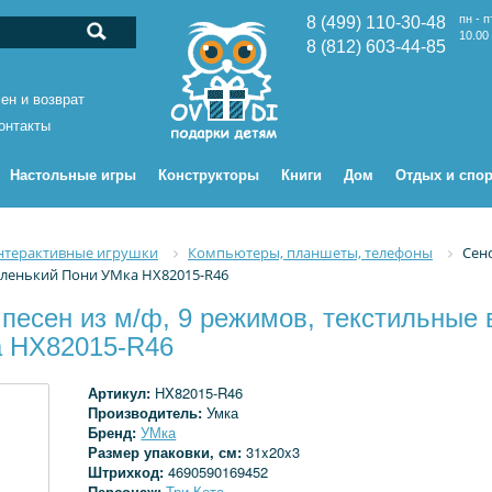
пн - п
8 (499) 110-30-48
10.00 
8 (812) 603-44-85
ен и возврат
онтакты
Настольные игры
Конструкторы
Книги
Дом
Отдых и спор
нтерактивные игрушки
Компьютеры, планшеты, телефоны
Сенс
аленький Пони УМка HX82015-R46
песен из м/ф, 9 режимов, текстильные 
 HX82015-R46
Артикул:
HX82015-R46
Производитель:
Умка
Бренд:
УМка
Размер упаковки, см:
31x20x3
Штрихкод:
4690590169452
Персонаж:
Три Кота