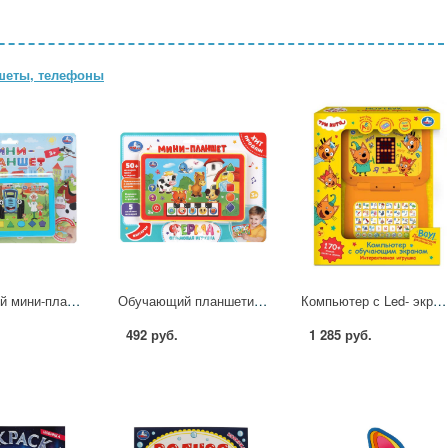
шеты, телефоны
Обучающий мини-планшет 50 стихов, песен, звуков Синий Трактор УМка HT1505-R4
Обучающий планшетик Ферма, 50+ стихов, мелодий и звуков. УМка HT1117-R30
Компьютер с Led- экраном Три Кота, 170+ песен, фраз, звуков, свет УМка HT1176-R3 (36)
492 руб.
1 285 руб.