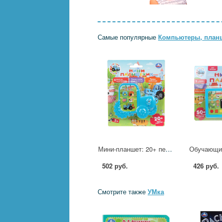
Самые популярные
Компьютеры, план
Мини-планшет: 20+ песен, фраз и звуков Синий Трактор УМка HT1279-R
502 руб.
426 руб.
Смотрите также
УМка