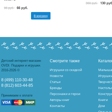
130 руб
366 руб.
66 руб.
96 руб.
В корзину
Детский интернет-магазин
Смотрите также
Катало
OVDI. Подарки и игрушки.
Игрушки со скидкой
Малыш
2016-2026 ©
Новости
Игрушк
8 (499) 110-30-48
Статьи
Творчес
8 (812) 603-44-85
Бренды
Настоль
Персонажи и герои
Констру
Принимаем к оплате
Авторы книг
Книги
Контакты
Дом
Отдых и