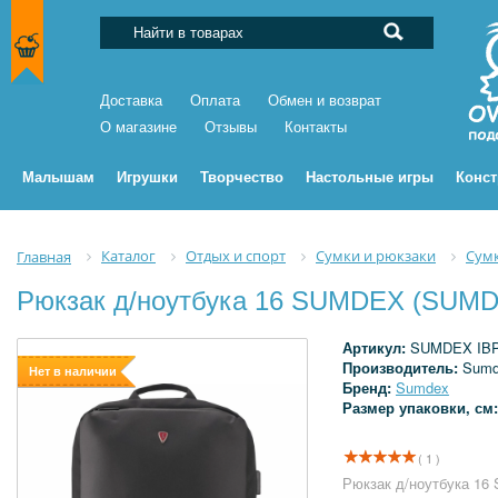
Доставка
Оплата
Обмен и возврат
О магазине
Отзывы
Контакты
Малышам
Игрушки
Творчество
Настольные игры
Конс
Каталог
Отдых и спорт
Сумки и рюкзаки
Сумк
Главная
Рюкзак д/ноутбука 16 SUMDEX (SUMD
Артикул:
SUMDEX IBP
Производитель:
Sumd
Нет в наличии
Бренд:
Sumdex
Размер упаковки, см
( 1 )
Рюкзак д/ноутбука 1