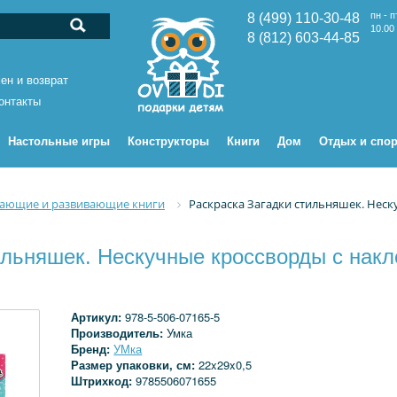
пн - п
8 (499) 110-30-48
10.00 
8 (812) 603-44-85
ен и возврат
онтакты
Настольные игры
Конструкторы
Книги
Дом
Отдых и спор
ающие и развивающие книги
Раскраска Загадки стильняшек. Неск
ильняшек. Нескучные кроссворды с накл
Артикул:
978-5-506-07165-5
Производитель:
Умка
Бренд:
УМка
Размер упаковки, см:
22x29x0,5
Штрихкод:
9785506071655