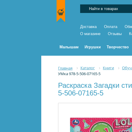
Доставка
Оплата
Обм
О магазине
Отзывы
К
Малышам
Игрушки
Творчество
Каталог
Книги
Обуч
Главная
УМка 978-5-506-07165-5
Раскраска Загадки ст
5-506-07165-5