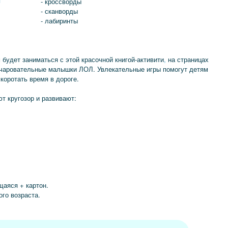
я
- кроссворды
- сканворды
- лабиринты
будет заниматься с этой красочной книгой-активити
,
на страницах
 очаровательные малышки ЛОЛ. Увлекательные игры помогут детям
скоротать время в дороге.
т кругозор и развивают:
щаяся + картон.
го возраста.