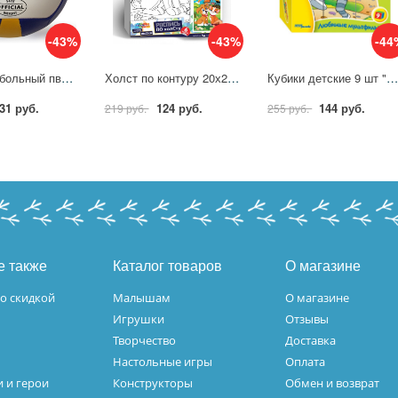
-43%
-43%
-44
Мяч волейбольный пвх 1 слой, 22 см. камера резина, машин.обр. Next VB-1PVC250 (60) (60)
Холст по контуру 20х25 см. кошка и собачка MultiArt CANV20X25-113738
Кубики детские 9 шт "Любимые мультфильмы-4" Step 873
31 руб.
124 руб.
144 руб.
219 руб.
255 руб.
е также
Каталог товаров
О магазине
о скидкой
Малышам
О магазине
Игрушки
Отзывы
Творчество
Доставка
Настольные игры
Оплата
 и герои
Конструкторы
Обмен и возврат