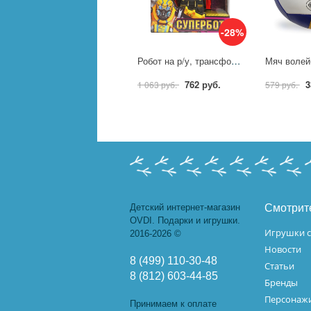
-28%
Робот на р/у, трансформирующийся, в машину Технодрайв 2012F068-R
762 руб.
3
1 063 руб.
579 руб.
Детский интернет-магазин
Смотрит
OVDI. Подарки и игрушки.
Игрушки с
2016-2026 ©
Новости
8 (499) 110-30-48
Статьи
8 (812) 603-44-85
Бренды
Персонажи
Принимаем к оплате