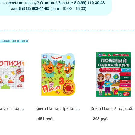
ь вопросы по товару? Ответим! Звоните
8 (499) 110-30-48
или
8 (812) 603-44-85
(пн-пт 10.00 - 18.00)
ивающие книги
Прописи Фигуры. Три кота, 16 стр. УМка 978-5-506-11245-7
Книга Пикник. Три Кота (1 кн. 3 пес. с огоньками) УМка 9785506028338 (30) (30)
Книга Полный годовой курс. Для тех, кто идёт в первый класс, Жукова М. А. У
451 руб.
308 руб.