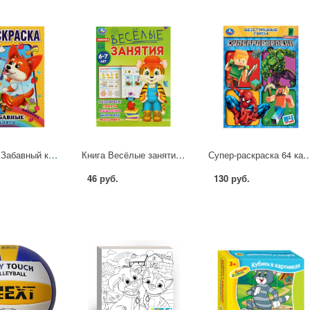
Раскраска Забавный корги Умка 978-5-506-07443-4
Книга Весёлые занятия, 6-7 лет. Умка 978-5-506-08561-4
Супер-раскраска 64 картинки, 64 стр. "Бесстрашные герои" УМ
46 руб.
130 руб.