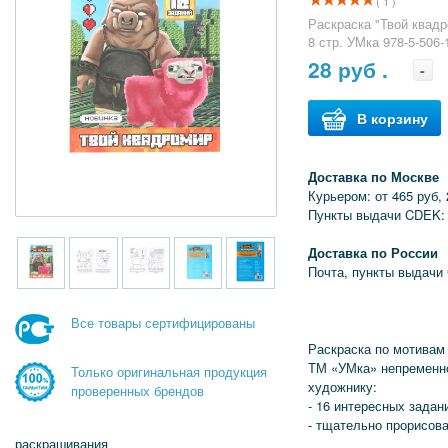
( 1 )
Раскраска "Твой квадр
8 стр. УМка 978-5-506-
28
руб .
-
В корзину
Доставка по Москве
Курьером: от 465 руб, 
Пункты выдачи CDEK: 
Доставка по России
Почта, пункты выдачи
Все товары сертифицированы
Раскраска по мотивам 
ТМ «УМка» непременн
Только оригинальная продукция
художнику:
проверенных брендов
- 16 интересных задан
- тщательно прорисов
раскрашивания