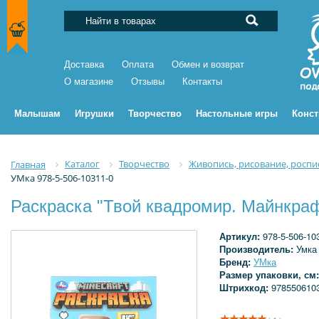
Доставка
Оплата
Обмен и возврат
О магазине
Отзывы
Контакты
Малышам
Игрушки
Творчество
Настольные игры
Конс
Каталог
Творчество
Живопись, рисование, роспи
Главная
УМка 978-5-506-10311-0
Раскраска "Твой квадромир. Майнкрафт
Артикул:
978-5-506-10
Производитель:
Умка
Бренд:
УМка
Размер упаковки, см
Штрихкод:
978550610