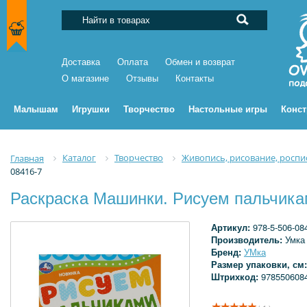
Доставка
Оплата
Обмен и возврат
О магазине
Отзывы
Контакты
Малышам
Игрушки
Творчество
Настольные игры
Конс
Каталог
Творчество
Живопись, рисование, роспи
Главная
08416-7
Раскраска Машинки. Рисуем пальчика
Артикул:
978-5-506-08
Производитель:
Умка
Бренд:
УМка
Размер упаковки, см
Штрихкод:
978550608