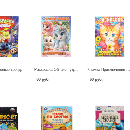
Книга Взрывные тренды, 16 стр. УМка 978-5-506-11439-0
Раскраска Облако чудес, 16 стр. УМка 978-5-506-11459-8
Книжка Приключения рыжего котёнка, 16 стр. УМка 978-5-506-11359
60 руб.
60 руб.