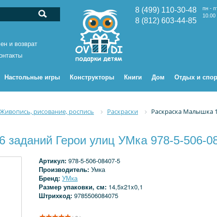
пн - п
8 (499) 110-30-48
10.00 
8 (812) 603-44-85
ен и возврат
онтакты
Настольные игры
Конструкторы
Книги
Дом
Отдых и спор
Живопись, рисование, роспись
Раскраски
Раскраска Малышка 16
 заданий Герои улиц УМка 978-5-506-0
Артикул:
978-5-506-08407-5
Производитель:
Умка
Бренд:
УМка
Размер упаковки, см:
14,5x21x0,1
Штрихкод:
9785506084075