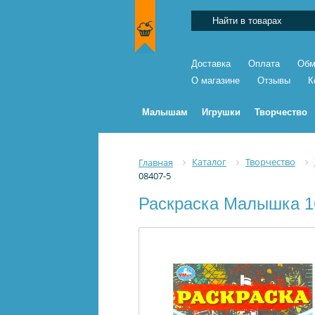
Доставка
Оплата
Обм
О магазине
Отзывы
К
Малышам
Игрушки
Творчество
Каталог
Творчество
Главная
08407-5
Раскраска Малышка 16