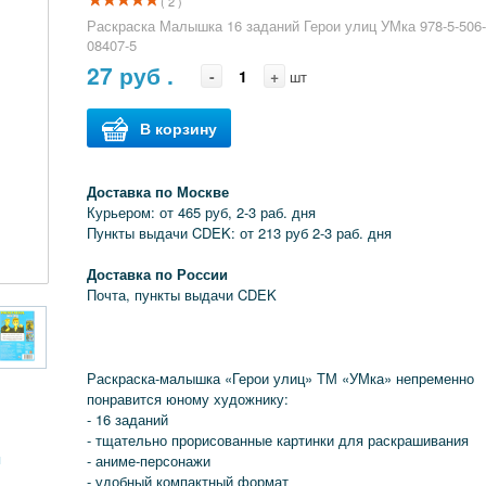
( 2 )
Раскраска Малышка 16 заданий Герои улиц УМка 978-5-506
08407-5
27
руб .
-
+
шт
В корзину
Доставка по Москве
Курьером: от 465 руб, 2-3 раб. дня
Пункты выдачи CDEK: от 213 руб 2-3 раб. дня
Доставка по России
Почта, пункты выдачи CDEK
Раскраска-малышка «Герои улиц» ТМ «УМка» непременно
понравится юному художнику:
- 16 заданий
- тщательно прорисованные картинки для раскрашивания
я
- аниме-персонажи
- удобный компактный формат