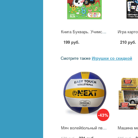
Книга Букварь. Учимся читать. Синий Трактор, 48 стр. Умка 978-5-506-11069-9
199 руб.
210 руб.
Смотрите также
Игрушки со скидкой
-43%
Мяч волейбольный пвх 1 слой, 22 см. камера резина, машин.обр. Next VB-1PVC250 (60) (60)