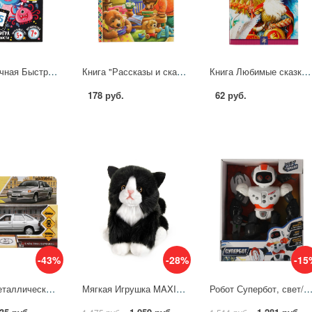
Игра карточная Быстросчёт, 80 карточек УМка 4680107955296
Книга "Рассказы и сказки" Лев Толстой (серия: Читаем по слогам) Умка 978-5-506-04808-4
Книга Любимые сказки, А. С. Пушкин. Школьная библиотека УМка 978-5-506-07849-4
178 руб.
62 руб.
-43%
-28%
-15
Машина металлическая Лада-2114 Самара 12 см. серебристый Технопарк 2114-12-SR
Мягкая Игрушка MAXITOYS Черно-Белый Котик 20 см MT-TS112317-20
Робот Супербот, свет/звук Технодрайв T79-D75