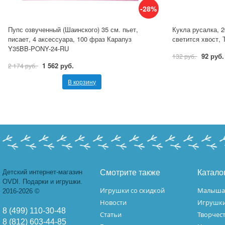
-28%
Пупс озвученный (Шаинского) 35 см. пьет,
Кукла русалка, 2
писает, 4 аксессуара, 100 фраз Карапуз
светится хвост,
Y35BB-PONY-24-RU
92 руб.
132 руб.
1 562 руб.
2 174 руб.
В корзину
Детский интернет-магазин
Смотрите также
Катало
OVDI. Подарки и игрушки.
Игрушки со скидкой
Малыш
2016-2026 ©
Новости
Игрушк
8 (499) 110-30-48
Статьи
Творчес
8 (812) 603-44-85