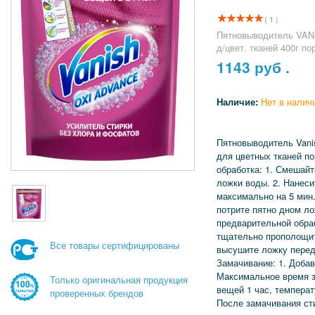
( 1 )
Пятновыводитель VAN
д/цвет. тканей 400г п
1143
руб .
Наличие:
Нет в налич
Пятновыводитель Vani
для цветных тканей по
обработка: 1. Смешайт
ложки воды. 2. Нанеси
максимально на 5 мин.
потрите пятно дном ло
предварительной обраб
тщательно прополощит
Все товары сертифицированы
высушите ложку перед
Замачивание: 1. Добав
Максимальное время з
Только оригинальная продукция
вещей 1 час, температ
проверенных брендов
После замачивания ст