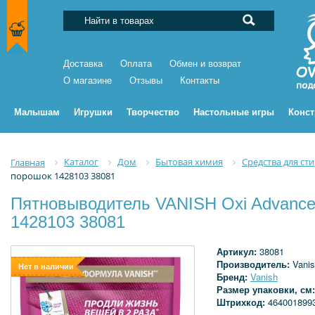
Доставка
Оплата
Обмен и возврат
О магазине
Отзывы
Контакты
Малышам
Игрушки
Творчество
Настольные игры
Конс
Каталог
Дом
Бытовая химия
Средства для ст
Главная
порошок 1428103 38081
Пятновыводитель VANISH Oxi Advance 
1428103 38081
Артикул:
38081
Производитель:
Vani
Нет в наличии
Бренд:
Vanish
Размер упаковки, см
Штрихкод:
464001899