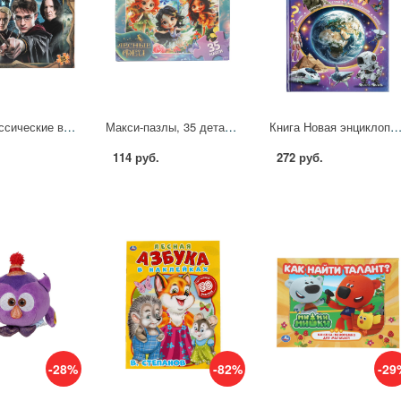
Пазлы классические в коробке, 260 деталей "Школа чародейства" УМка 4630395011655
Макси-пазлы, 35 деталей "Лесные феи" УМка 4630395011365
Книга Новая энциклопедия школьника, 48 стр. УМка 978-5-506-
114 руб.
272 руб.
-28%
-82%
-29