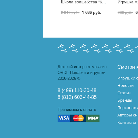
Школа волшебства "60 фокусов" детский набор фокусника STEP 76096
1 686 руб.
6
2 346 руб.
936 руб.
Детский интернет-магазин
Смотрит
OVDI. Подарки и игрушки.
Игрушки с
2016-2026 ©
Новости
8 (499) 110-30-48
Статьи
8 (812) 603-44-85
Бренды
Персонажи
Принимаем к оплате
Авторы кн
Контакты