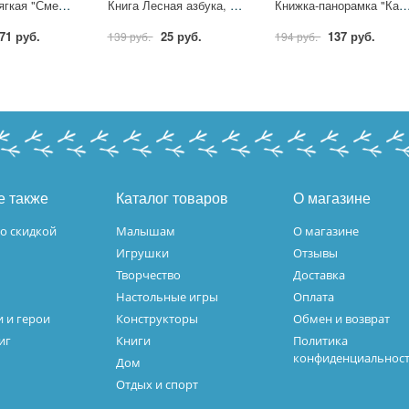
Игрушка мягкая "Смешарики" Совунья, 13 см. музыкальная Мульти-пульти A20316-10-WOD
Книга Лесная азбука, В. Степанов. Азбука в наклейках, 8 стр. УМка 978-5-506-06467-1
Книжка-панорамка "Как найти талант. Ми-ми-мишки" 25х19 см. 10 стр. УМка 9
71 руб.
25 руб.
137 руб.
139 руб.
194 руб.
е также
Каталог товаров
О магазине
о скидкой
Малышам
О магазине
Игрушки
Отзывы
Творчество
Доставка
Настольные игры
Оплата
 и герои
Конструкторы
Обмен и возврат
иг
Книги
Политика
конфиденциальнос
Дом
Отдых и спорт