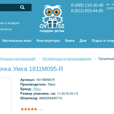
пн - п
8 (499) 110-30-48
10.00 
8 (812) 603-44-85
ен и возврат
онтакты
Настольные игры
Конструкторы
Книги
Дом
Отдых и спор
Игрушки для малышей
Погремушки и прорезыватели
Прорезыв
очка Умка 1811M095-R
Артикул:
1811M095-R
Производитель:
Умка
Бренд:
УМка
Размер упаковки, см:
11,5x15,5x1,5
Штрихкод:
4660254445710
( 1 )