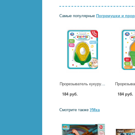
Самые популярные
Погремушки и прор
Прорезыватель кукуруза УМка UM-KUKURUZ-25
184 руб.
184 руб.
Смотрите также
УМка