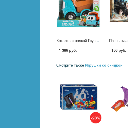
Каталка с палкой Грузовичок Лева, 15 песен и звуков, свет Умка HT838-R
1 386 руб.
156 руб.
Смотрите также
Игрушки со скидкой
-28%