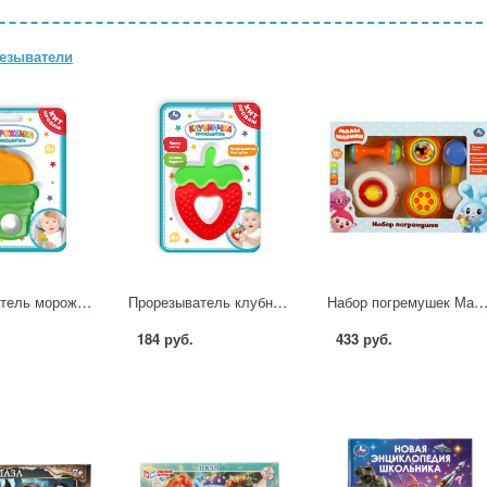
езыватели
Прорезыватель мороженка УМка UM-ICE-25
Прорезыватель клубничка УМка UM-STR-25
Набор погремушек Малышарики Умка ZY1098
184 руб.
433 руб.