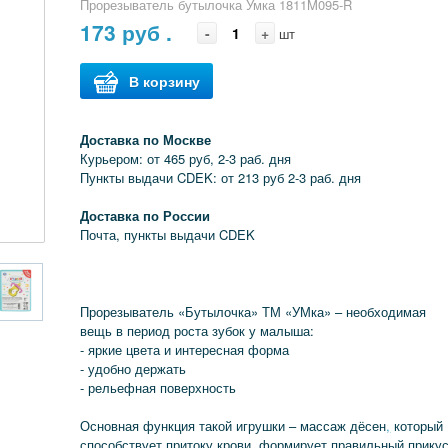
Прорезыватель бутылочка Умка 1811M095-R
173
руб .
-
+
шт
В корзину
Доставка по Москве
Курьером: от 465 руб, 2-3 раб. дня
Пункты выдачи CDEK: от 213 руб 2-3 раб. дня
Доставка по России
Почта, пункты выдачи CDEK
Прорезыватель «Бутылочка» ТМ «УМка» – необходимая
вещь в период роста зубок у малыша:
- яркие цвета и интересная форма
- удобно держать
- рельефная поверхность
Основная функция такой игрушки – массаж дёсен
,
который
способствует притоку крови, формирует правильный прику