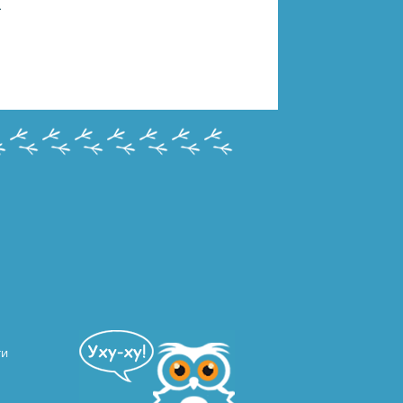
78-5-506-10268-7
ти