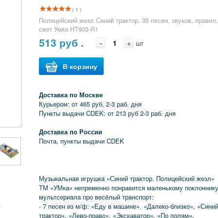
( 1 )
Полицейский жезл Синий трактор, 35 песен, звуков, правил
свет Умка HT903-R1
513
руб .
-
+
шт
В корзину
Доставка по Москве
Курьером: от 465 руб, 2-3 раб. дня
Пункты выдачи CDEK: от 213 руб 2-3 раб. дня
Доставка по России
Почта, пункты выдачи CDEK
Музыкальная игрушка «Синий трактор. Полицейский жезл»
ТМ «УМка» непременно понравится маленькому поклонник
мультсериала про весёлый транспорт:
я
- 7 песен из м/ф: «Еду в машине»
,
«Далеко-близко», «Сини
трактор», «Лево-право», «Экскаватор», «По полям»,