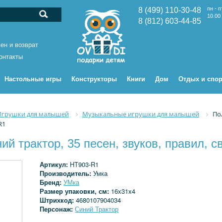
пн - п
8 (499) 110-30-48
10.00 
8 (812) 603-44-85
ен и возврат
онтакты
Настольные игры
Конструкторы
Книги
Дом
Отдых и спор
Игрушки для малышей
Музыкальные игрушки для малышей
По
R1
й трактор, 35 песен, звуков, правил, 
Артикул:
HT903-R1
Производитель:
Умка
Бренд:
УМка
Размер упаковки, см:
16x31x4
Штрихкод:
4680107904034
Персонаж:
Синий Трактор