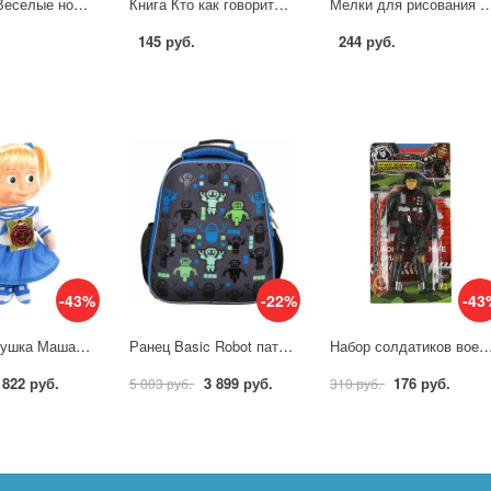
Пианинко Веселые нотки. Синий Трактор, 70 песен, звуков УМка HT456-R1
Книга Кто как говорит? Синий Трактор. Весёлые глазки, 8 стр. УМка 978-5-506-11163-4
Мелки для рисования в ванной 6 цветов Синий Трактор Играем В
145 руб.
244 руб.
-43%
-22%
-43
Мягкая игрушка Маша-морячка 29 см. (м/ф "Маша и Медведь") озвуч. руссифиц. Мульти-пульти V92482/30A
Ранец Basic Robot паттерн черный, 2 отд. эргоном. спинка Комус Класс 1653384
Набор солдатиков военный с оружием Играем Вместе 
822 руб.
3 899 руб.
176 руб.
5 003 руб.
310 руб.