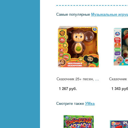
Самые популярные
Музыкальные игру
Сказочник 25+ песен, сказок и звуков Чебурашка УМка HT1440-R
1 267 руб.
1 343 руб
Смотрите также
УМка