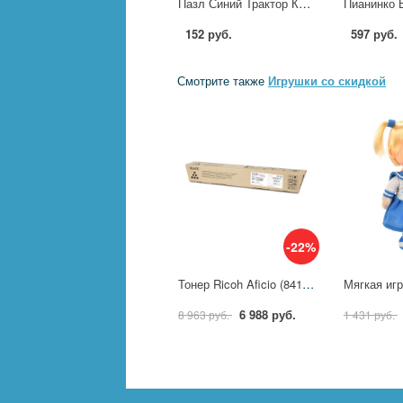
Пазл Синий Трактор Коллекционная серия 35 деталей. Умные игры 4680107974600
152 руб.
597 руб.
Смотрите также
Игрушки со скидкой
-22%
Тонер Ricoh Aficio (841925) чер. type MPC2503 (15K) 541964
6 988 руб.
8 963 руб.
1 431 руб.