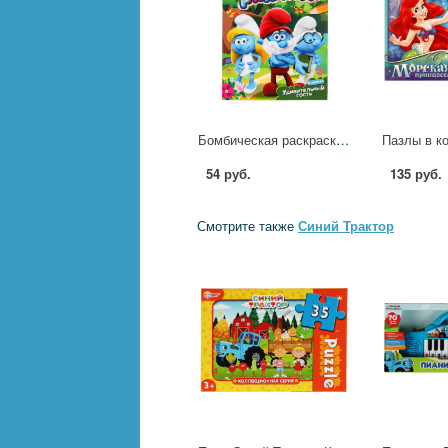
Бомбическая раскраска Удивительный гость, 16 стр. УМка 978-5-506-09917-8
54 руб.
135 руб.
Смотрите также
Синий Трактор