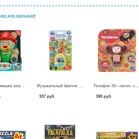
шки для малышей
Сказочник мишка (игрушка) УМка HT1376-R
Музыкальный брелок: 15 песен и звуков, фраз Синий Трактор УМка HT1469-R1
Телефон 35+ песен, стихов и звуков Чебурашка УМка HT1525
.
337 руб.
399 руб.