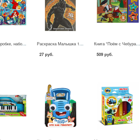
Пазлы в коробке, набор 2в1: 15 и 24 детали Морская принцесса Умные игры 4660254411005
Раскраска Малышка 16 заданий Защитники земель УМка 978-5-506-08408-2
Книга "Поём с Чебурашкой. Союзмультфильм" (3 звук. кн) 20х30 см. Умка 9785506085683 (3
27 руб.
509 руб.