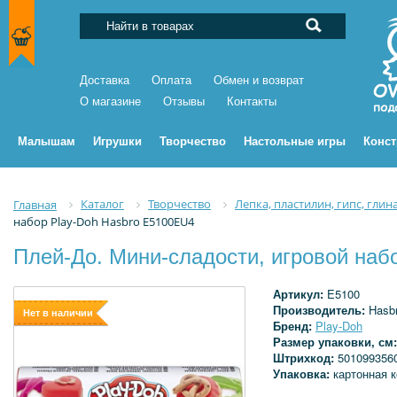
Доставка
Оплата
Обмен и возврат
О магазине
Отзывы
Контакты
Малышам
Игрушки
Творчество
Настольные игры
Конс
Каталог
Творчество
Лепка, пластилин, гипс, глин
Главная
набор Play-Doh Hasbro E5100EU4
Плей-До. Мини-сладости, игровой наб
Артикул:
E5100
Производитель:
Hasb
Нет в наличии
Бренд:
Play-Doh
Размер упаковки, см
Штрихкод:
501099356
Упаковка:
картонная 