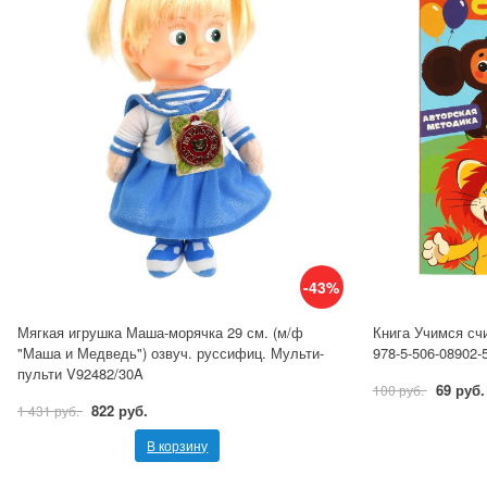
-43%
Мягкая игрушка Маша-морячка 29 см. (м/ф
Книга Учимся сч
"Маша и Медведь") озвуч. руссифиц. Мульти-
978-5-506-08902-
пульти V92482/30A
69 руб.
100 руб.
822 руб.
1 431 руб.
В корзину