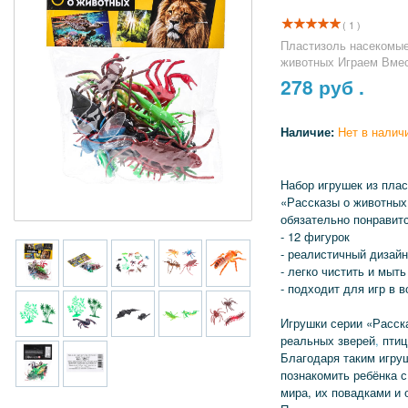
( 1 )
Пластизоль насекомые
животных Играем Вмес
278
руб .
Наличие:
Нет в налич
Набор игрушек из пла
«Рассказы о животных
обязательно понравит
- 12 фигурок
- реалистичный дизайн
- легко чистить и мыть
- подходит для игр в в
Игрушки серии «Расск
реальных зверей
,
птиц
Благодаря таким игру
познакомить ребёнка 
мира, их повадками и 