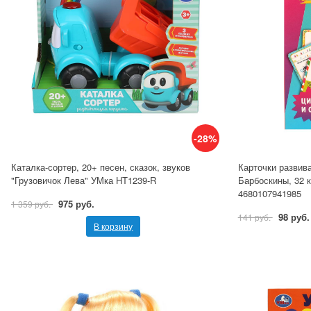
-28%
Каталка-сортер, 20+ песен, сказок, звуков
Карточки развив
"Грузовичок Лева" УМка HT1239-R
Барбоскины, 32 
4680107941985
975 руб.
1 359 руб.
98 руб.
141 руб.
В корзину