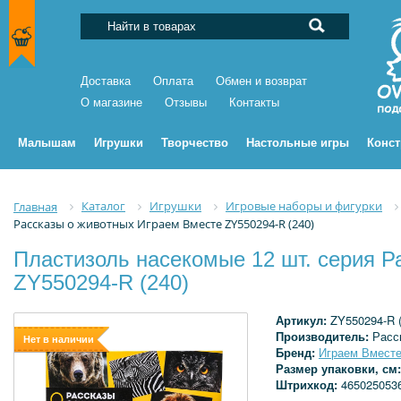
Доставка
Оплата
Обмен и возврат
О магазине
Отзывы
Контакты
Малышам
Игрушки
Творчество
Настольные игры
Конс
Каталог
Игрушки
Игровые наборы и фигурки
Главная
Рассказы о животных Играем Вместе ZY550294-R (240)
Пластизоль насекомые 12 шт. серия Р
ZY550294-R (240)
Артикул:
ZY550294-R (
Производитель:
Расс
Нет в наличии
Бренд:
Играем Вмест
Размер упаковки, см
Штрихкод:
465025053