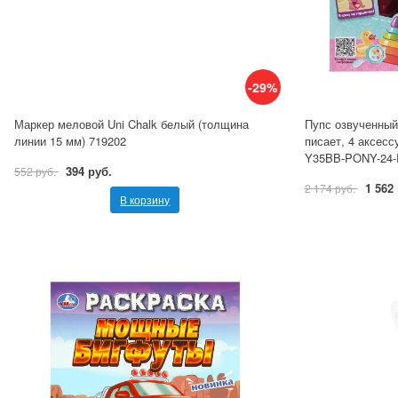
-29%
Маркер меловой Uni Chalk белый (толщина
Пупс озвученный 
линии 15 мм) 719202
писает, 4 аксесс
Y35BB-PONY-24
394 руб.
552 руб.
1 562
2 174 руб.
В корзину