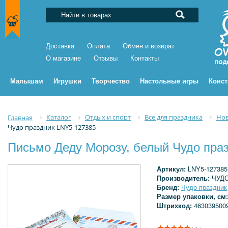
Доставка
Оплата
Обмен и возврат
О магазине
Отзывы
Контакты
Малышам
Игрушки
Творчество
Настольные игры
Конс
Каталог
Отдых и спорт
Все для праздника
Нов
Главная
Чудо праздник LNY5-127385
Письмо Деду Морозу, белый Чудо пра
Артикул:
LNY5-127385
Производитель:
ЧУД
Бренд:
Чудо праздник
Размер упаковки, см
Штрихкод:
463039500