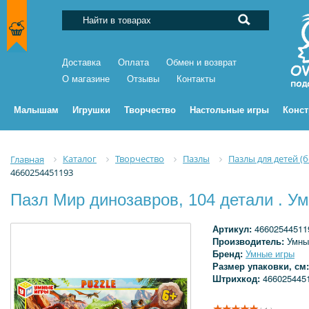
Доставка
Оплата
Обмен и возврат
О магазине
Отзывы
Контакты
Малышам
Игрушки
Творчество
Настольные игры
Конс
Каталог
Творчество
Пазлы
Пазлы для детей (
Главная
4660254451193
Пазл Мир динозавров, 104 детали . У
Артикул:
46602544511
Производитель:
Умны
Бренд:
Умные игры
Размер упаковки, см
Штрихкод:
466025445