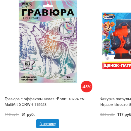
-45%
Гравюра с эффектом белая "Волк" 18х24 см.
Фигурка патрульн
MultiArt SCRWH-115923
Играем Вместе B
61 руб.
117 руб
110 руб.
328 руб.
В корзину