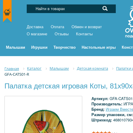
Доставка
Оплата
Обмен и возврат
О магазине
Отзывы
Контакты
Малышам
Игрушки
Творчество
Настольные игры
Конс
Каталог
Малышам
Детская комната
Палатки 
Главная
GFA-CATS01-R
Палатка детская игровая Коты, 81х90
Артикул:
GFA-CATS01
Производитель:
ИГР
Бренд:
Играем Вмест
Размер упаковки, см
Штрихкод:
468010793