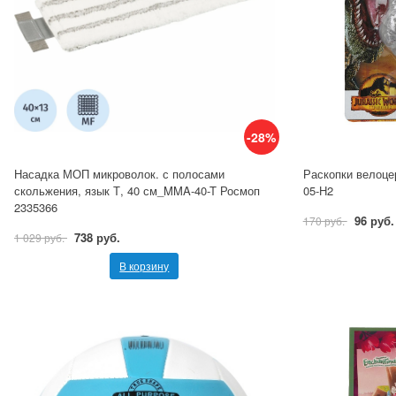
-28%
Насадка МОП микроволок. с полосами
Раскопки велоце
скольжения, язык Т, 40 см_MMA-40-T Росмоп
05-H2
2335366
96 руб.
170 руб.
738 руб.
1 029 руб.
В корзину