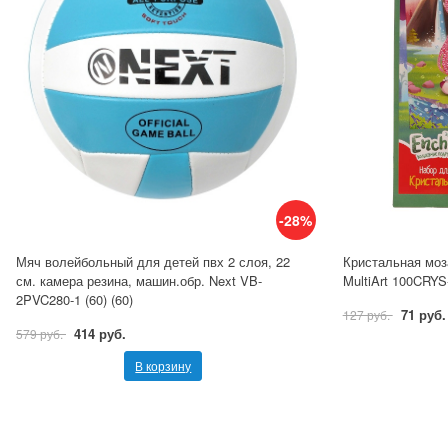
-28%
Мяч волейбольный для детей пвх 2 слоя, 22
Кристальная моз
см. камера резина, машин.обр. Next VB-
MultiArt 100CRY
2PVC280-1 (60) (60)
71 руб.
127 руб.
414 руб.
579 руб.
В корзину