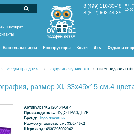
пн - п
8 (499) 110-30-48
10.00 
8 (812) 603-44-85
ен и возврат
онтакты
Настольные игры
Конструкторы
Книги
Дом
Отдых и спор
Все для праздника
Подарочная упаковка
Пакет подарочный г
графия, размер Xl, 33х45х15 см.4 цвет
Артикул:
PXL-126464-GF4
Производитель:
ЧУДО ПРАЗДНИК
Бренд:
Чудо праздник
Размер упаковки, см:
33,5x45x2
Штрихкод:
4630395002042