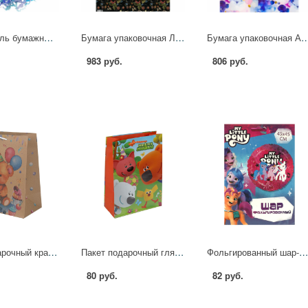
Наполнитель бумажный цветной микс-1 100 гр (синий) БН133 Рута Упак 2450882
Бумага упаковочная ЛЕСНЫЕ ЯГОДЫ, 50 х 70 см (4 листа) 2-794/02 Bruno Visconti 2458809
Бумага упаковочная Акварельные пузырьки(70x100см,10л)Собств.разраб
983 руб.
806 руб.
Пакет подарочный крафт L "Мишка", 140 гр/м Чудо праздник PL-124706-MK
Пакет подарочный глянцевый "Ми-ми-мишки" L, 140 гр/м Чудо праздник PL-127480-MSH
Фольгированный шар-круг Мой маленький Пони Чудо праздник FBC-107511-M
80 руб.
82 руб.