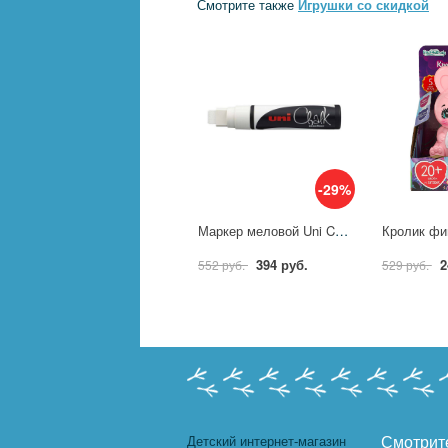
Смотрите также
Игрушки со скидкой
-29%
Маркер меловой Uni Chalk белый (толщина линии 15 мм) 719202
394 руб.
2
552 руб.
529 руб.
Детский интернет-магазин
Смотрит