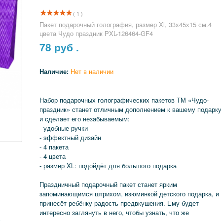
( 1 )
Пакет подарочный голография, размер Xl, 33х45х15 см.4
цвета Чудо праздник PXL-126464-GF4
78
руб .
Наличие:
Нет в наличии
Набор подарочных голографических пакетов ТМ «Чудо-
праздник» станет отличным дополнением к вашему подарк
и сделает его незабываемым:
- удобные ручки
- эффектный дизайн
- 4 пакета
- 4 цвета
- размер XL: подойдёт для большого подарка
Праздничный подарочный пакет станет ярким
запоминающимся штрихом
,
изюминкой детского подарка, и
принесёт ребёнку радость предвкушения. Ему будет
интересно заглянуть в него, чтобы узнать, что же