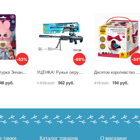
-53%
-69%
-54
Кролик фигурка Энчантималс Умка HT1268-R
УЦЕНКА! Ружье (игрушка для детских игр) 100001031 (24)
Десятое королевство Набор для Валяния Елочный шар Снегирь 05455
46 руб.
562 руб.
194 руб.
1 839 руб.
419 руб.
е также
Каталог товаров
О магазине