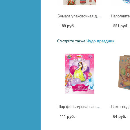
Бумага упаковочная д/сувенирной продукции 80 г/м2 / 100х70 арт.95227 Magic Pack 2347565
189 руб.
221 руб.
Смотрите также
Чудо праздник
Шар фольгированная фигура Белль, 57х90 см. Чудо праздник FBF-114574-B
111 руб.
64 руб.