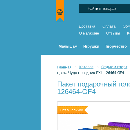
Доставка
Оплата
Обм
О магазине
Отзывы
К
Малышам
Игрушки
Творчество
Каталог
Отдых и спорт
Главная
цвета Чудо праздник PXL-126464-GF4
Пакет подарочный голо
126464-GF4
Нет в наличии