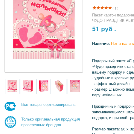
( 1 )
Пакет картон подарочн
ЧУДО ПРАЗДНИК PL-9
51
руб .
Наличие:
Нет в налич
Подарочный пакет «С
«Чудо-праздник» стан
вашему подарку и сде
- удобные и крепкие р
- эффектный дизайн
- размер L: можно пом
пару небольших
Все товары сертифицированы
Праздничный подарочн
запоминающимся штр
подарка, и принесёт р
Только оригинальная продукция
проверенных брендов
Размер пакета: 26 х 32