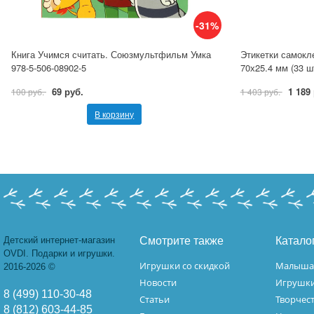
-31%
Книга Учимся считать. Союзмультфильм Умка
Этикетки самокл
978-5-506-08902-5
70х25.4 мм (33 ш
69 руб.
1 189
100 руб.
1 403 руб.
В корзину
Детский интернет-магазин
Смотрите также
Катало
OVDI. Подарки и игрушки.
Игрушки со скидкой
Малыш
2016-2026 ©
Новости
Игрушк
8 (499) 110-30-48
Статьи
Творчес
8 (812) 603-44-85