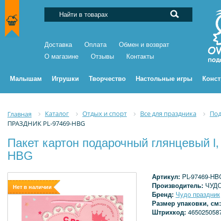
Доставка
Оплата
Обмен и возврат
О магазине
Отзывы
Контакты
Малышам
Игрушки
Творчество
Настольные игры
Конс
Каталог
Отдых и спорт
Все для праздника
Под
Главная
ПРАЗДНИК PL-97469-HBG
Пакет картон подарочный глянцевый l
HBG
Артикул:
PL-97469-HB
Производитель:
ЧУД
Нет в наличии
Бренд:
Чудо праздник
Размер упаковки, см
Штрихкод:
465025058