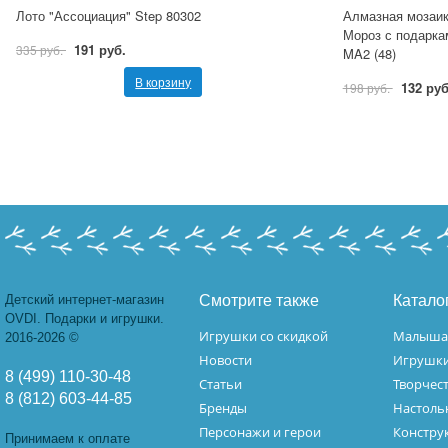
Лото "Ассоциация" Step 80302
Алмазная мозаик
Мороз с подарка
191 руб.
335 руб.
MA2 (48)
В корзину
132 руб
198 руб.
Детский интернет-магазин
Смотрите также
Катало
OVDI. Подарки и игрушки.
Игрушки со скидкой
Малыш
2016-2026 ©
Новости
Игрушк
8 (499) 110-30-48
Статьи
Творчес
8 (812) 603-44-85
Бренды
Настоль
Персонажи и герои
Констру
Принимаем к оплате