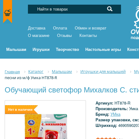
Доставка
Оплата
Обмен и возврат
О магазине
Отзывы
Контакты
Малышам
Игрушки
Творчество
Настольные игры
Конс
Каталог
Малышам
Игрушки для малышей
Му
Главная
песни из м/ф Умка HT878-R
Обучающий светофор Михалков С. сти
Артикул:
HT878-R
Производитель:
Умка
Нет в наличии
Бренд:
УМка
Размер упаковки, см
Штрихкод:
469059020