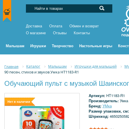
Доставка
Оплата
Обмен и возврат
О магазине
Отзывы
Контакты
Малышам
Игрушки
Творчество
Настольные игры
Конс
Каталог
Малышам
Игрушки для малышей
Му
Главная
90 песен, стихов и звуков Умка HT1183-R1
Обучающий пульт с музыкой Шаинского
Артикул:
HT1183-R1
Производитель:
Умка
Нет в наличии
Бренд:
УМка
Размер упаковки, см
Штрихкод:
465025058