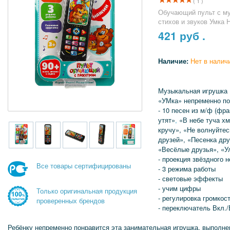
( 1 )
Обучающий пульт с му
стихов и звуков Умка 
421
руб .
Наличие:
Нет в налич
Музыкальная игрушка
«УМка» непременно п
- 10 песен из м/ф (фр
утят»
,
«В небе туча хм
кручу», «Не волнуйтес
друзей», «Песенка др
«Весёлые друзья», «У
- проекция звёздного н
Все товары сертифицированы
- 3 режима работы
- световые эффекты
- учим цифры
Только оригинальная продукция
- регулировка громкос
проверенных брендов
- переключатель Вкл./
Ребёнку непременно понравится эта занимательная игрушка, выполнен