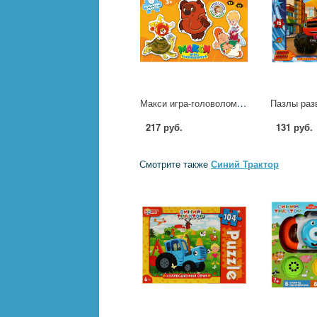
Макси игра-головоломка "Любимые герои. Союзмультфильм" Умные игры 4630395022033
217 руб.
131 руб.
Смотрите также
Синий Трактор