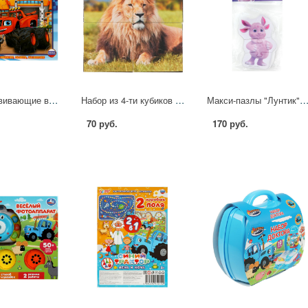
Пазлы развивающие в рамке Суперджипы, 28,5 см. Умные игры 4650250545965
Набор из 4-ти кубиков Экзотические животные Умные игры 01318-ANI
Макси-пазлы "Лунтик" 4 шт. Умные игры 46303950
70 руб.
170 руб.