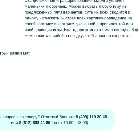
Эта динамичная игра-соревнование надолго увлечёт
маленьких любознаек. Можно выбрать любую игру из
предложенных пяти вариантов, суть их всех сводится к
одному - отыскать быстрее всех картинку-совпадение на
я
своей карточке и карточке, указанной в правилах той или
иной вариации игры. Благодаря компактному размеру набо
можно взять с собой в поездку, чтобы весело скоротать
гры» развивает:
ь вопросы по товару? Ответим! Звоните
8 (499) 110-30-48
или
8 (812) 603-44-85
(пн-пт 10.00 - 18.00)