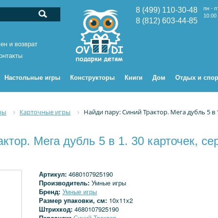
пн - п
8 (499) 110-30-48
10.00 
8 (812) 603-44-85
ен и возврат
онтакты
Настольные игры
Конструкторы
Книги
Дом
Отдых и спор
ры
Карточные игры
Найди пару: Синий Трактор. Мега дубль 5 в 
ктор. Мега дубль 5 в 1. 30 карточек, с
Артикул:
4680107925190
Производитель:
Умные игры
Бренд:
Умные игры
Размер упаковки, см:
10x11x2
Штрихкод:
4680107925190
Персонаж:
Синий Трактор