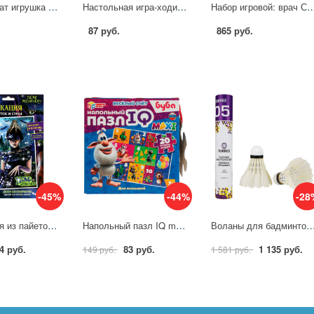
Фотоаппарат игрушка Синий трактор, 50 песен, стихов, звуков Умка 1410Z738-R1
Настольная игра-ходилка 2в1 Синий Трактор. День и ночь Умные игры 4660254410152
Набор игровой: врач Синий трактор, в чемодане Играем В
87 руб.
865 руб.
-45%
-44%
-28
Аппликация из пайеток и страз 17х23 см. Венсдей МУЛЬТИ АРТ GEMSEQ-WED
Напольный пазл IQ max Весёлый счёт. Буба Умные игры 4680107940742
Воланы для бадминтона TORRES 05 (перо/пробка) BD20130, уп.12ш
4 руб.
83 руб.
1 135 руб.
149 руб.
1 581 руб.