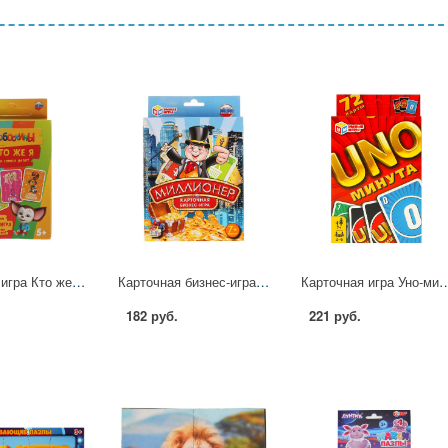
Карточная игра Кто же Я на самом деле? Барбоскины, 32 карточки УМка 4680107925244
Карточная бизнес-игра "Миллионер" Умка 4630115520122
Карточная игра Уно-минута, 72 карты Умны
182 руб.
221 руб.