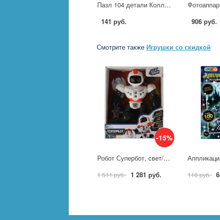
Пазл 104 детали Коллекционная серия. Синий Трактор Умные игры 4680107974761
141 руб.
906 руб.
Смотрите также
Игрушки со скидкой
-15%
Робот Супербот, свет/звук Технодрайв T79-D7527-RS
1 281 руб.
6
1 511 руб.
116 руб.