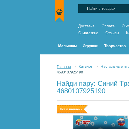
Доставка
Оплата
Обм
О магазине
Отзывы
К
Малышам
Игрушки
Творчество
Каталог
Настольные иг
Главная
4680107925190
Найди пару: Синий Тра
4680107925190
Нет в наличии