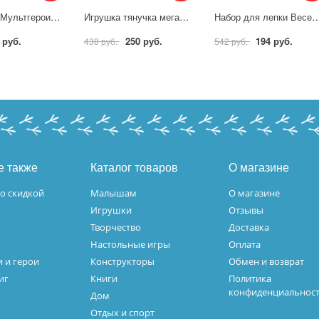
Наклейки "Мультгерои. Союзмультфильм. Наклейки. Вырезай сам", 8 стр. УМка 978-5-506-10190-1
Игрушка тянучка мегастреч "Злючки" Супер Флекс, 15 см. СУПЕР ФЛЕКС TMS-S09-RU
Набор для лепки Веселые фантазии, тесто 4х50 гр
 руб.
250 руб.
194 руб.
438 руб.
542 руб.
е также
Каталог товаров
О магазине
о скидкой
Малышам
О магазине
Игрушки
Отзывы
Творчество
Доставка
Настольные игры
Оплата
 и герои
Конструкторы
Обмен и возврат
иг
Книги
Политика
конфиденциальнос
Дом
Отдых и спорт