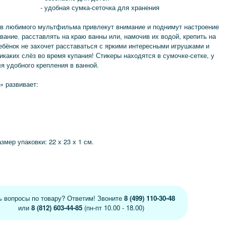
- удобная сумка-сеточка для хранения
ев любимого мультфильма привлекут внимание и поднимут настроение
авание
,
расставлять на краю ванны или, намочив их водой, крепить на
ебёнок не захочет расставаться с яркими интересными игрушками и
каких слёз во время купания! Стикеры находятся в сумочке-сетке, у
я удобного крепления в ванной.
» развивает:
змер упаковки: 22 х 23 х 1 см.
ь вопросы по товару? Ответим! Звоните
8 (499) 110-30-48
или
8 (812) 603-44-85
(пн-пт 10.00 - 18.00)