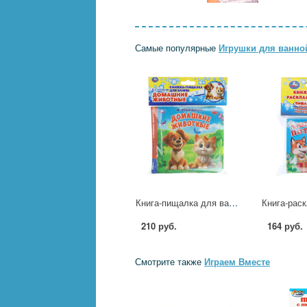
Самые популярные
Игрушки для ванно
Книга-пищалка для ванны Домашние животные Степанов В.А, 14х14 см, 8 стр. УМка 9785506031468 (60)
210 руб.
164 руб.
Смотрите также
Играем Вместе