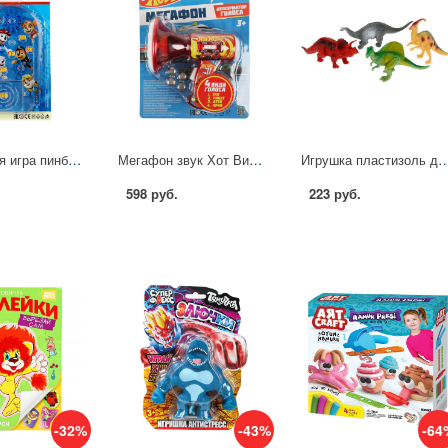
Настольная игра пинбол щенки Играем Вместе 2006K375-R6
Мегафон звук Хот Вилс ИГРАЕМ ВМЕСТЕ ZY1243161-R1
Игрушка пластизоль динозавры, 4 шт. Играем В
598 руб.
223 руб.
-32%
-43%
-64