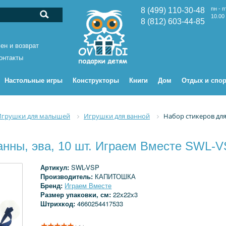
пн - п
8 (499) 110-30-48
10.00 
8 (812) 603-44-85
ен и возврат
онтакты
Настольные игры
Конструкторы
Книги
Дом
Отдых и спор
Игрушки для малышей
Игрушки для ванной
Набор стикеров для
анны, эва, 10 шт. Играем Вместе SWL-
Артикул:
SWL-VSP
Производитель:
КАПИТОШКА
Бренд:
Играем Вместе
Размер упаковки, см:
22x22x3
Штрихкод:
4660254417533