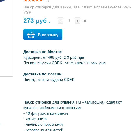
( 1 )
Набор стикеров для ванны, эва, 10 шт. Играем Вместе SWL
VSP
273
руб .
-
+
шт
В корзину
Доставка по Москве
Курьером: от 465 руб, 2-3 раб. дня
Пункты выдачи CDEK: от 213 руб 2-3 раб. дня
Доставка по России
Почта, пункты выдачи CDEK
Набор стикеров для купания ТМ «Капитошка» сделают
купание весёлым и интересным:
- 10 фигурок в комплекте
- яркие цвета
я
- любимые персонажи
- безопасно для детей