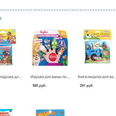
й
Книга-раскладушка для ванной Любимые потешки, 8х8 см. 14 стр. УМка 9785506013808 (60)
Игрушка для ванны пальчиковый театр Буба Играем Вместе LX-PT-BB (24)
Книга-пищалка для ванной На ферме. Синий Трактор, 14х14 см, 8 стр. УМк
585 руб.
241 руб.