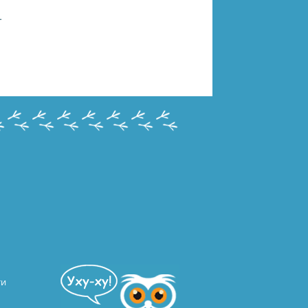
 AЯT CRAFT 03553
ти