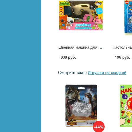
Швейная машина для девочек Ми-ми-мишки Играем Вместе 2004U074-R1
838 руб.
196 руб.
Смотрите также
Игрушки со скидкой
-44%