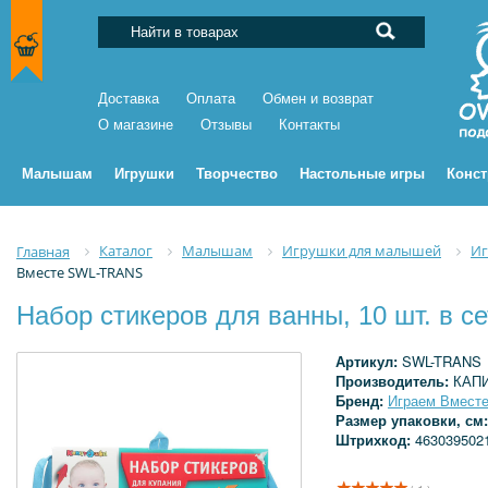
Доставка
Оплата
Обмен и возврат
О магазине
Отзывы
Контакты
Малышам
Игрушки
Творчество
Настольные игры
Конс
Каталог
Малышам
Игрушки для малышей
Иг
Главная
Вместе SWL-TRANS
Набор стикеров для ванны, 10 шт. в 
Артикул:
SWL-TRANS
Производитель:
КАП
Бренд:
Играем Вмест
Размер упаковки, см
Штрихкод:
463039502