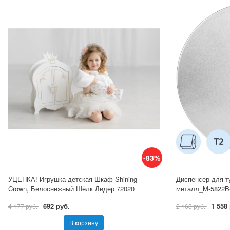
-83%
УЦЕНКА! Игрушка детская Шкаф Shining
Диспенсер для т
Crown, Белоснежный Шёлк Лидер 72020
металл_M-5822B
692 руб.
1 558
4 177 руб.
2 168 руб.
В корзину