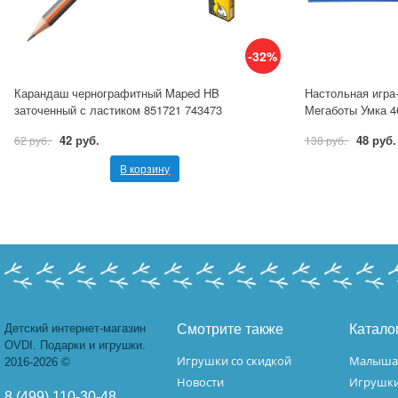
-32%
Карандаш чернографитный Maped HB
Настольная игра
заточенный с ластиком 851721 743473
Мегаботы Умка 4
42 руб.
48 руб.
62 руб.
138 руб.
В корзину
Детский интернет-магазин
Смотрите также
Катало
OVDI. Подарки и игрушки.
Игрушки со скидкой
Малыш
2016-2026 ©
Новости
Игрушк
8 (499) 110-30-48