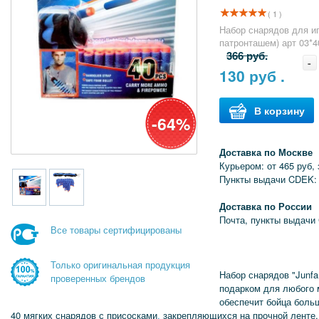
( 1 )
Набор снарядов для иг
патронташем) арт 03*4
366 руб.
-
130
руб .
В корзину
-64%
Доставка по Москве
Курьером: от 465 руб, 
Пункты выдачи CDEK:
Доставка по России
Почта, пункты выдачи
Все товары сертифицированы
Только оригинальная продукция
Набор снарядов "Junfa
проверенных брендов
подарком для любого 
обеспечит бойца боль
40 мягких снарядов с присосками
,
закрепляющихся на прочной ленте,