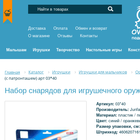
Доставка
Оплата
Обмен и возврат
О магазине
Отзывы
Контакты
Малышам
Игрушки
Творчество
Настольные игры
Конс
Каталог
Игрушки
Игрушки для мальчиков
О
Главная
(с патронташем) арт 03*40
Набор снарядов для игрушечного оружи
Артикул:
03*40
Производитель:
Junfa
Материал:
пластик / п
Цвет:
синий / оранжев
Размер упаковки, см
Штрихкод:
460620716