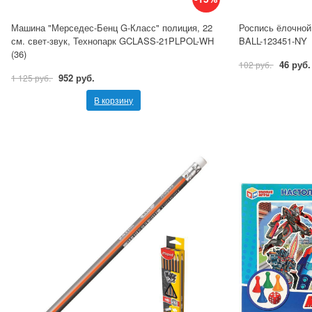
Машина "Мерседес-Бенц G-Класс" полиция, 22
Роспись ёлочной 
см. свет-звук, Технопарк GCLASS-21PLPOL-WH
BALL-123451-NY
(36)
46 руб.
102 руб.
952 руб.
1 125 руб.
В корзину