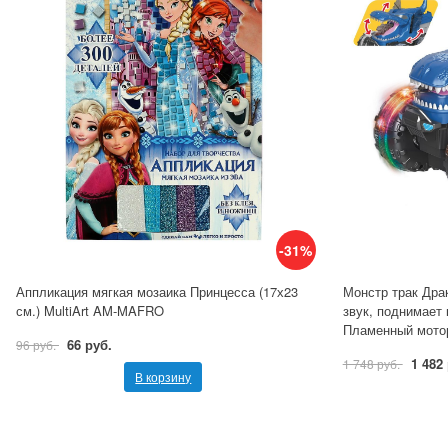
-31%
Аппликация мягкая мозаика Принцесса (17х23
Монстр трак Драк
см.) MultiArt AM-MAFRO
звук, поднимает 
Пламенный мото
66 руб.
96 руб.
1 482
1 748 руб.
В корзину