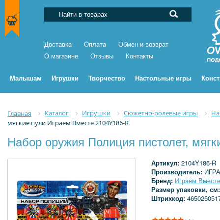
Доставка
Оплата
Обмен и возврат
О магазине
Отзывы
Контакты
Малышам
Игрушки
Творчество
Настольные игры
Конс
Каталог
Игрушки
Сюжетно-ролевые игры
На
Главная
мягкие пули Играем Вместе 2104Y186-R
Набор оружия Полиция пистолет, мягк
Артикул:
2104Y186-R
Производитель:
ИГР
Бренд:
Играем Вмест
Размер упаковки, см
Штрихкод:
465025051