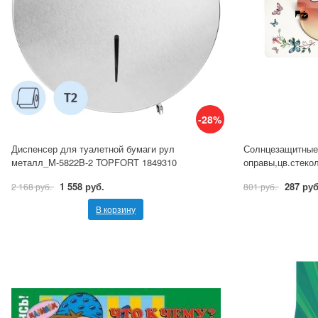
-28%
Диспенсер для туалетной бумаги рул
Солнцезащитные 
металл_M-5822B-2 TOPFORT 1849310
оправы,цв.стеко
1 558 руб.
287 руб
2 168 руб.
801 руб.
В корзину