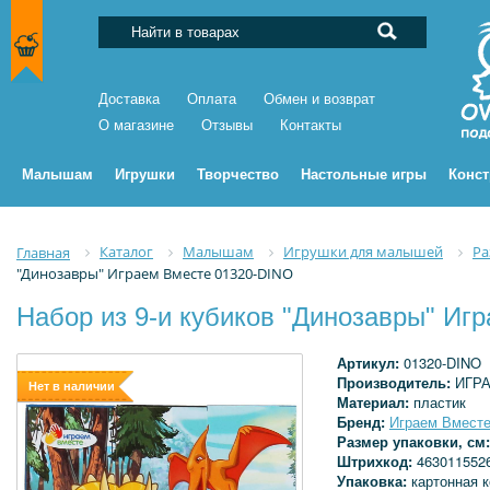
Доставка
Оплата
Обмен и возврат
О магазине
Отзывы
Контакты
Малышам
Игрушки
Творчество
Настольные игры
Конс
Каталог
Малышам
Игрушки для малышей
Ра
Главная
"Динозавры" Играем Вместе 01320-DINO
Набор из 9-и кубиков "Динозавры" Иг
Артикул:
01320-DINO
Производитель:
ИГР
Нет в наличии
Материал:
пластик
Бренд:
Играем Вмест
Размер упаковки, см
Штрихкод:
463011552
Упаковка:
картонная 