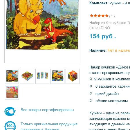
Комплект:
кубики - 9 
( 1 )
Набор из 9-и кубиков 
01320-DINO
154
руб .
Наличие:
Нет в налич
Набор кубиков «Диноз
станет прекрасным по
9 кубиков в компле
6 вариантов картин
яркий дизайн
лёгкие материалы
Все товары сертифицированы
Кубики – одна из пер
занимающая важное ме
входящих в данный на
Только оригинальная продукция
удовольствием будет 
проверенных брендов